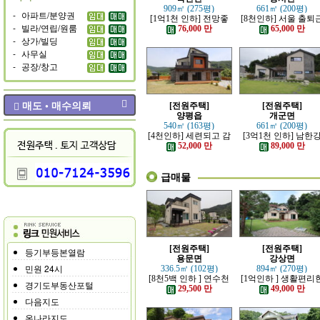
909㎡ (275평)
661㎡ (200평)
-
아파트/분양권
[1억1천 인하] 전망좋
[8천인하] 서울 출퇴
-
빌라/연립/원룸
고 력셔리한 단층 철콘
가능한 잘 지은 고급 
76,000 만
65,000 만
전원주택
원주택
-
상가/빌딩
-
사무실
-
공장/창고
매도 • 매수의뢰
[전원주택]
[전원주택]
양평읍
개군면
540㎡ (163평)
661㎡ (200평)
[4천인하] 세련되고 감
[3억1천 인하] 남한
각적인 모던한 전원주
조망 좋은 모던한 고
52,000 만
89,000 만
택
전원주택
급매물
[전원주택]
[전원주택]
등기부등본열람
용문면
강상면
민원 24시
336.5㎡ (102평)
894㎡ (270평)
[8천5백 인하 ] 연수천
[1억인하 ] 생활편리
경기도부동산포털
가까운 튼튼하게 잘지
정남향의 관리 잘된 
29,500 만
49,000 만
은 전원주택
원주택
다음지도
온나라지도