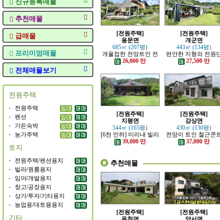
신규등록매물
추천매물
[전원주택]
[전원주택]
급매물
용문면
개군면
685㎡ (207평)
443㎡ (134평)
프리미엄매물
개울접한 전망트인 전
편안한 지형의 전원
원주택
지 내의 주택
26,000 만
27,500 만
전체매물보기
전원주택
-
전원주택
[전원주택]
[전원주택]
-
펜션
지평면
강상면
-
가든숙박
544㎡ (165평)
430㎡ (130평)
-
농가주택
[6천 인하] 미리내 빌리
전망이 트인 철근콘
지에 위치한 전원주택
리트 신축 주택
39,000 만
37,000 만
토지
-
전원주택/펜션용지
추천매물
-
빌라/원룸용지
-
임야/개발용지
-
창고/공장용지
-
상가/투자/기타용지
-
농업용/대토용용지
[전원주택]
[전원주택]
기타
옥천면
양서면