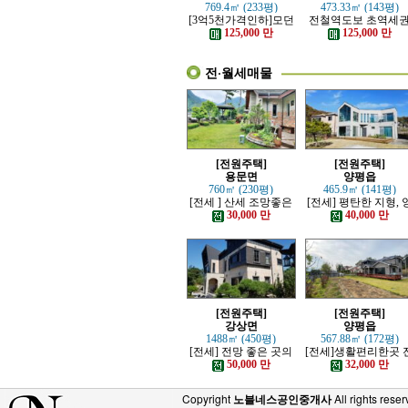
769.4㎡ (233평)
473.33㎡ (143평)
[3억5천가격인하]모던
전철역도보 초역세
하고 고급스러운 본채,
강조망 고급전원주
125,000 만
125,000 만
별채있는 전원주택
전·월세매물
[전원주택]
[전원주택]
용문면
양평읍
760㎡ (230평)
465.9㎡ (141평)
[전세 ] 산세 조망좋은
[전세] 평탄한 지형, 
정원 예쁜, 단층주택
평시내 차량 접근성 
30,000 만
40,000 만
수한 전원주택
[전원주택]
[전원주택]
강상면
양평읍
1488㎡ (450평)
567.88㎡ (172평)
[전세] 전망 좋은 곳의
[전세]생활편리한곳 
고급 전원주택
망트인 전원주택
50,000 만
32,000 만
Copyright
노블네스공인중개사
All rights reser