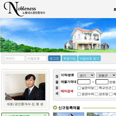
*
*
로그인
회원가입
비밀번호 찾기
아
비
이
밀
디
번
호
지역/분류
매물가격대
~
만원
넓은마당
학교인근
테마검색
경관수려
강조망
계
신규등록매물