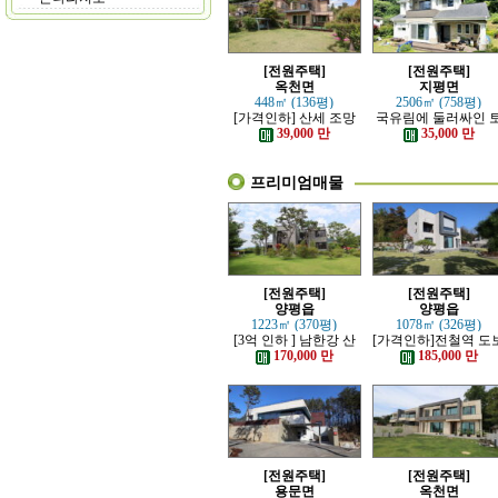
[전원주택]
[전원주택]
옥천면
지평면
448㎡ (136평)
2506㎡ (758평)
[가격인하] 산세 조망
국유림에 둘러싸인 
좋은 남향 전원주택
지 넓은 전원주택
39,000 만
35,000 만
프리미엄매물
[전원주택]
[전원주택]
양평읍
양평읍
1223㎡ (370평)
1078㎡ (326평)
[3억 인하 ] 남한강 산
[가격인하]전철역 도
책로 접한 최고급 전원
강조망 되는 고급 전
170,000 만
185,000 만
주택
주택
[전원주택]
[전원주택]
용문면
옥천면