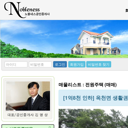
*
*
로그인
회원가입
비밀번호 찾기
아
비
이
밀
디
번
호
매물리스트 : 전원주택 (매매)
[1억8천 인하] 옥천면 생활