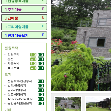
신규등록매물
추천매물
급매물
프리미엄매물
전체매물보기
전원주택
-
전원주택
-
펜션
-
가든숙박
-
농가주택
토지
-
전원주택/펜션용지
-
빌라/원룸용지
-
임야/개발용지
-
창고/공장용지
-
상가/투자/기타용지
-
농업용/대토용용지
기타