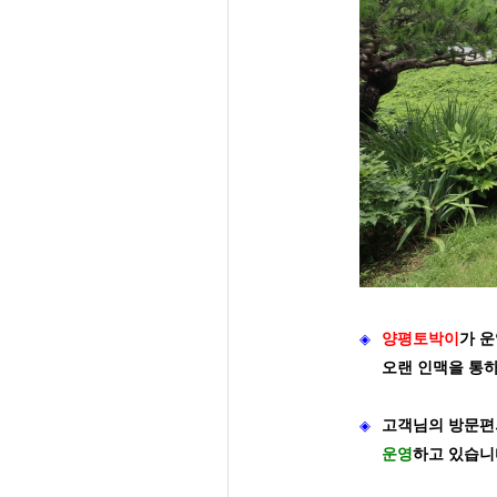
◈
양평토박이
가
운
오랜 인맥을 통
◈
고객님의 방문편
운영
하고 있습니