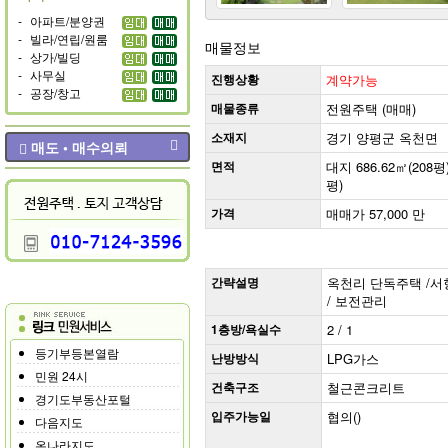
-
아파트/분양권
-
빌라/연립/원룸
매물정보
-
상가/빌딩
-
사무실
진행상황
계약가능
-
공장/창고
매물종류
전원주택 (매매)
소재지
경기 양평군 옥천면
매도 • 매수의뢰
면적
대지 686.62㎡(208평)
평)
가격
매매가 57,000 만
간략설명
옥천리 단독주택 /서향 (
/ 보전관리
1층방/욕실수
2 / 1
등기부등본열람
난방방식
LPG가스
민원 24시
건축구조
철근콘크리트
경기도부동산포털
입주가능일
협의()
다음지도
온나라지도