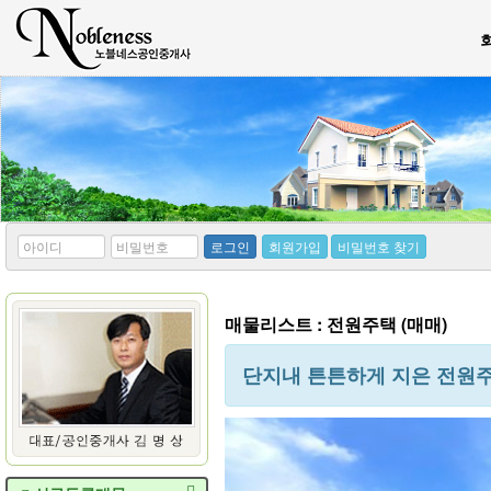
*
*
로그인
회원가입
비밀번호 찾기
아
비
이
밀
디
번
호
매물리스트 : 전원주택 (매매)
단지내 튼튼하게 지은 전원