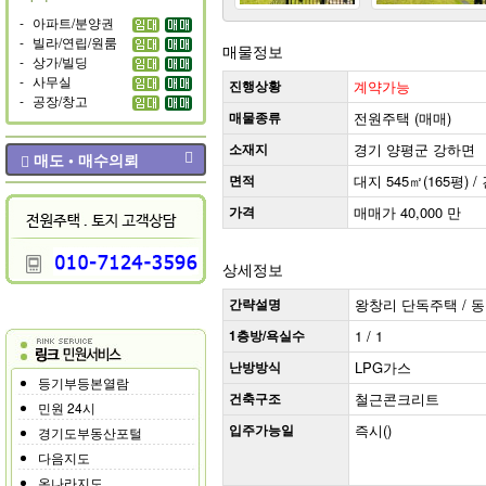
-
아파트/분양권
-
빌라/연립/원룸
매물정보
-
상가/빌딩
-
사무실
진행상황
계약가능
-
공장/창고
매물종류
전원주택 (매매)
소재지
경기 양평군 강하면
매도 • 매수의뢰
면적
대지 545㎡(165평) / 
가격
매매가 40,000 만
상세정보
간략설명
왕창리 단독주택 / 동향 
1층방/욕실수
1 / 1
난방방식
LPG가스
등기부등본열람
건축구조
철근콘크리트
민원 24시
입주가능일
즉시()
경기도부동산포털
다음지도
온나라지도