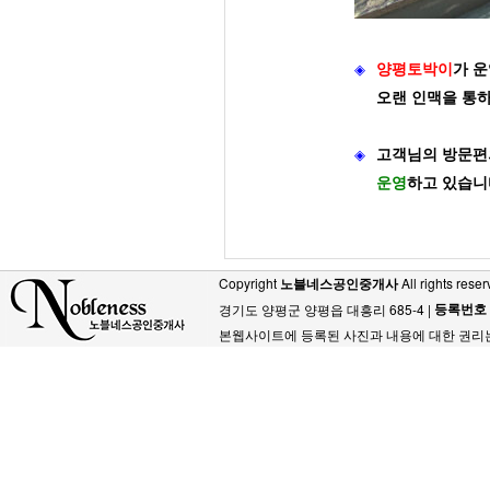
◈
양평토박이
가
운
오랜 인맥을 통
◈
고객님의 방문편
운영
하고 있습니
Copyright
노블네스공인중개사
All rights reser
등록번호
경기도 양평군 양평읍 대흥리 685-4 |
본웹사이트에 등록된 사진과 내용에 대한 권리