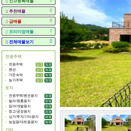
신규등록매물
추천매물
급매물
프리미엄매물
전체매물보기
전원주택
-
전원주택
-
펜션
-
가든숙박
-
농가주택
토지
-
전원주택/펜션용지
-
빌라/원룸용지
-
임야/개발용지
-
창고/공장용지
-
상가/투자/기타용지
-
농업용/대토용용지
기타