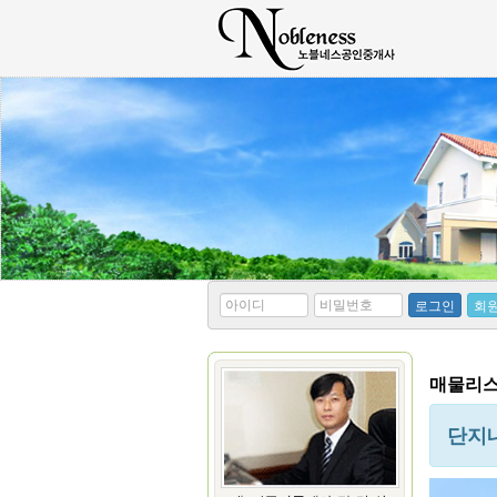
*
*
로그인
회
아
비
이
밀
디
번
호
매물리스트
단지