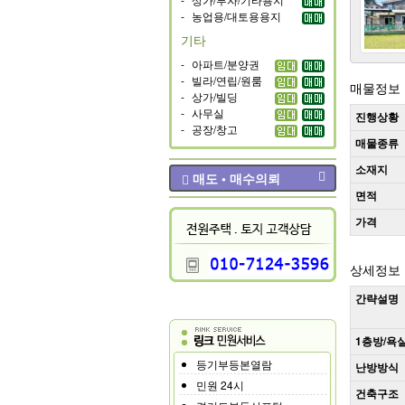
-
농업용/대토용용지
기타
-
아파트/분양권
-
빌라/연립/원룸
매물정보
-
상가/빌딩
-
사무실
진행상황
-
공장/창고
매물종류
소재지
매도 • 매수의뢰
면적
가격
상세정보
간략설명
1층방/욕
등기부등본열람
난방방식
민원 24시
건축구조