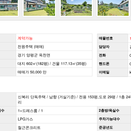
계약가능
매물번호
전원주택 (매매)
담당자
경기 양평군 옥천면
전화
대지 602㎡(182평) / 건물 117.13㎡(35평)
핸드폰
매매가 50,000 만
이메일
신복리 단독주택 / 남향 (거실기준) / 전용 153평,도로 29평 / 1층 2
리
실수
1+드레스룸 / 1
2층방/욕실수
LPG가스
주차가능대수
철근콘크리트
준공년도