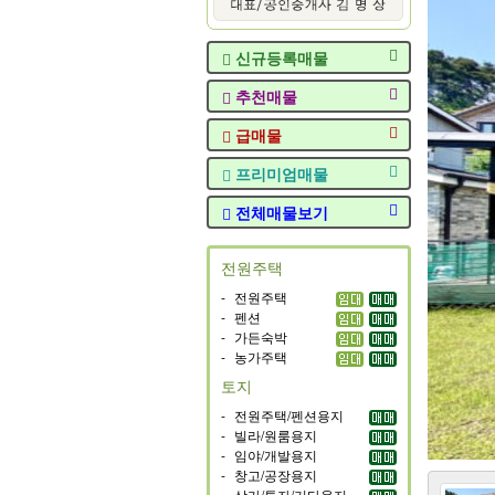
신규등록매물
추천매물
급매물
프리미엄매물
전체매물보기
전원주택
-
전원주택
-
펜션
-
가든숙박
-
농가주택
토지
-
전원주택/펜션용지
-
빌라/원룸용지
-
임야/개발용지
-
창고/공장용지
-
상가/투자/기타용지