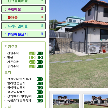
신규등록매물
추천매물
급매물
프리미엄매물
전체매물보기
전원주택
-
전원주택
-
펜션
-
가든숙박
-
농가주택
토지
-
전원주택/펜션용지
-
빌라/원룸용지
-
임야/개발용지
-
창고/공장용지
-
상가/투자/기타용지
-
농업용/대토용용지
기타