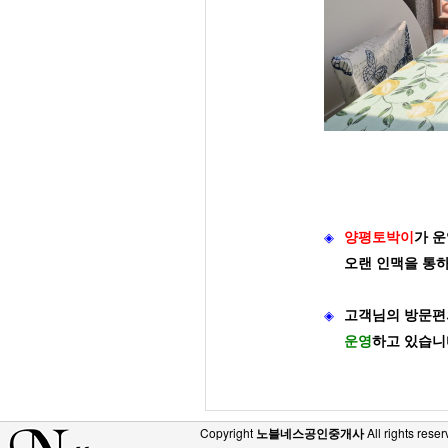
◈
양평토박이
가
운
오랜 인맥을 통
◈
고객님의 방문편
운영
하고 있습니
Copyright
노블네스공인중개사
All rights reser