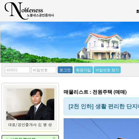
*
*
로그인
회원가입
비밀번호 찾기
아
비
이
밀
디
번
호
매물리스트 : 전원주택 (매매)
[2천 인하] 생활 편리한 단