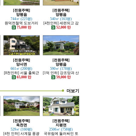
[전원주택]
[전원주택]
양평읍
양평읍
744㎡ (225평)
540㎡ (163평)
한
원덕전철역 도보거리
[4천인하] 세련되고 감
추읍산 조망좋은 신축
각적인 모던한 전원주
75,000 만
52,000 만
전원주택
택
[전원주택]
[전원주택]
양서면
양평읍
661㎡ (200평)
590㎡ (178평)
[8천인하] 서울 출퇴근
[1억 인하] 강조망과 산
가능한 잘 지은 고급 전
세 조망 좋은 고급 전원
65,000 만
59,000 만
원주택
주택
더보기
[전원주택]
[전원주택]
옥천면
지평면
529㎡ (160평)
2506㎡ (758평)
[4천 인하] 사계절 풍광
국유림에 둘러싸인 토