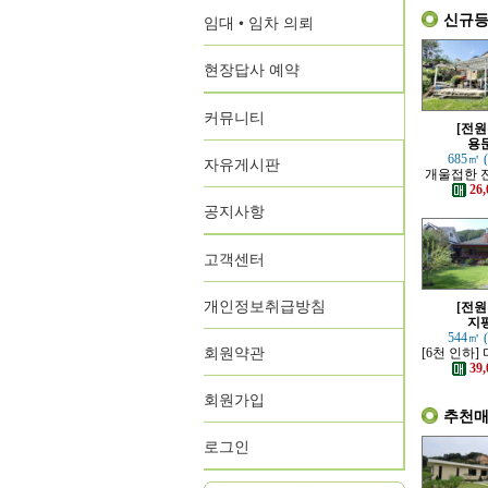
신규
임대 • 임차 의뢰
현장답사 예약
커뮤니티
[전원
용
685㎡ 
자유게시판
개울접한 
원
26,
공지사항
고객센터
개인정보취급방침
[전원
지
544㎡ 
회원약관
[6천 인하]
지에 위치
39,
회원가입
추천
로그인