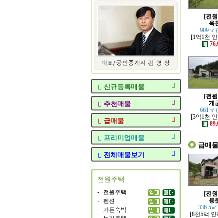
[전원
옥
909㎡ 
[1억1천 
고 력셔리한
76,
전원
신규등록매물
[전원
추천매물
개
661㎡ 
[3억1천 
급매물
조망 좋은 
89,
전원
프리미엄매물
급매
전체매물보기
전원주택
-
전원주택
[전원
-
펜션
용
336.5㎡
-
가든숙박
[8천5백 인
-
농가주택