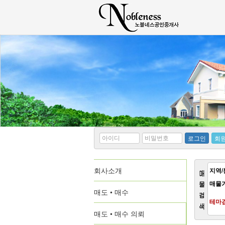
*
*
로그인
회
아
비
이
밀
디
번
회사소개
호
지역/
매물
매도 • 매수
테마
매도 • 매수 의뢰