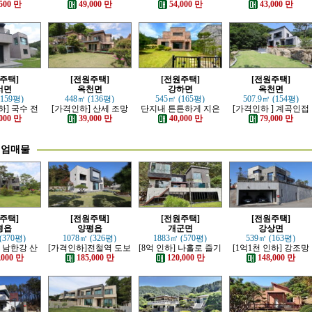
튼하게 잘지
정남향의 관리 잘된 전
심플한 신축전원주택
리하고 전망 좋은 근생
500 만
49,000 만
54,000 만
43,000 만
원주택
원주택
주택
주택]
[전원주택]
[전원주택]
[전원주택]
서면
옥천면
강하면
옥천면
(159평)
448㎡ (136평)
545㎡ (165평)
507.9㎡ (154평)
하] 국수 전
[가격인하] 산세 조망
단지내 튼튼하게 지은
[가격인하 ] 계곡인접
제대로 잘 지
좋은 남향 전원주택
전원주택
산세 조망 좋은 남향의
000 만
39,000 만
40,000 만
79,000 만
 전원주택
전원주택
미엄매물
주택]
[전원주택]
[전원주택]
[전원주택]
평읍
양평읍
개군면
강상면
(370평)
1078㎡ (326평)
1883㎡ (570평)
539㎡ (163평)
] 남한강 산
[가격인하]전철역 도보
[8억 인하] 나홀로 즐기
[1억1천 인하] 강조망
최고급 전원
강조망 되는 고급 전원
는 남한강 조망의 고급
과 명산이 보이는 호텔
,000 만
185,000 만
120,000 만
148,000 만
택
주택
전원주택
급 전원주택