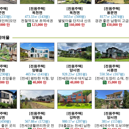
주택]
[전원주택]
[전원주택]
[전원주택]
문면
옥천면
옥천면
용문면
 (233평)
473.33㎡ (143평)
1653㎡ (500평)
8177㎡ (2474평)
격인하]모던
전철역도보 초역세권
별빛마을 단지내 산조
경관 좋은 남향의 고급
러운 본채,
강조망 고급전원주택
망 좋은 전원주택
전원주택
,000 만
125,000 만
160,000 만
450,000 만
 전원주택
세매물
주택]
[전원주택]
[전원주택]
[전원주택]
문면
양평읍
양서면
서종면
(230평)
465.9㎡ (141평)
928.23㎡ (281평)
550.58㎡ (167평)
산세 조망좋은
[전세] 평탄한 지형, 양
[전세]단지내 대지넓고
[전세] 도장리 소재, 전
, 단층주택
평시내 차량 접근성 우
전망이트인 전원주택
망 좋은 전원마을 철근
000 만
40,000 만
40,000 만
35,000 만
수한 전원주택
콘크리트 주택
주택]
[전원주택]
[전원주택]
[전원주택]
상면
양평읍
강하면
양서면
(450평)
567.88㎡ (172평)
980.17㎡ (297평)
381㎡ (115평)
망 좋은 곳의
[전세]생활편리한곳 전
[대출없는 전세] 남한
[전세]국수역 도보10