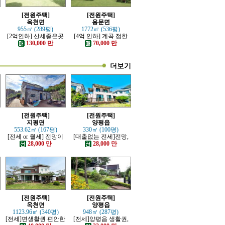
[전원주택]
[전원주택]
옥천면
용문면
955㎡ (289평)
1772㎡ (536평)
[2억인하] 산세좋은곳
[4억 인하] 계곡 접한
전망좋은 고급전원주
터 넓은 전원주택
130,000 만
70,000 만
택
더보기
[전원주택]
[전원주택]
지평면
양평읍
553.62㎡ (167평)
330㎡ (100평)
[전세 or 월세] 전망이
[대출없는 전세]전망,
트인 잘지은 근생 전원
접근성 좋은 전원주택
28,000 만
28,000 만
주택
[전원주택]
[전원주택]
옥천면
양평읍
1123.96㎡ (340평)
948㎡ (287평)
분
[전세]면생활권 편안한
[전세]양평읍 생활권,