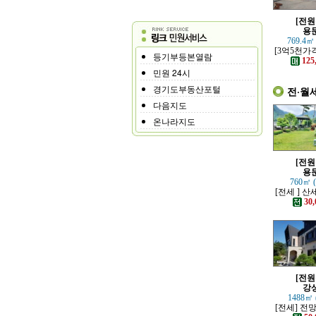
[전원
용
769.4㎡
[3억5천가
등기부등본열람
하고 고급스
125
별채있는
민원 24시
경기도부동산포털
전·월
다음지도
온나라지도
[전원
용
760㎡ 
[전세 ] 
정원 예쁜
30,
[전원
강
1488㎡ 
[전세] 전