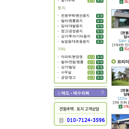
가까운 튼
29,
은 전
토지
-
전원주택/펜션용지
-
빌라/원룸용지
-
임야/개발용지
-
창고/공장용지
[전원
-
상가/투자/기타용지
양
-
농업용/대토용용지
524㎡ 
[1억4천 인
기타
철역 인근 
55,
은 신축
-
아파트/분양권
프리
-
빌라/연립/원룸
-
상가/빌딩
-
사무실
-
공장/창고
[전원
매도 • 매수의뢰
양
1223㎡ 
[3억 인하 
책로 접한 
170
주