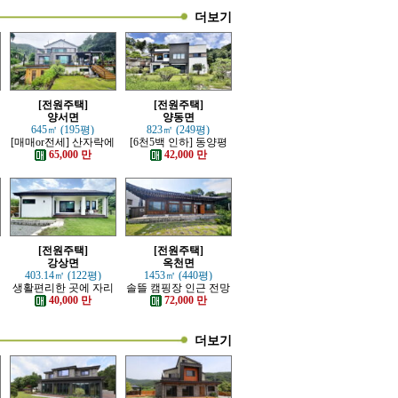
더보기
[전원주택]
[전원주택]
양서면
양동면
645㎡ (195평)
823㎡ (249평)
재
[매매or전세] 산자락에
[6천5백 인하] 동양평
자리한 전망트인 전원
IC, 양동역 가까운 전원
65,000 만
42,000 만
주택
주택
[전원주택]
[전원주택]
강상면
옥천면
403.14㎡ (122평)
1453㎡ (440평)
생활편리한 곳에 자리
솔뜰 캠핑장 인근 전망
한 단층 전원주택
트인 통나무 근생주택
40,000 만
72,000 만
더보기