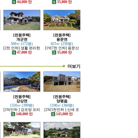
좋고 전망이 트인 전원
지 넓은 전원주택
44,000 만
35,000 만
주택
[전원주택]
[전원주택]
개군면
용문면
569㎡ (172평)
825㎡ (250평)
[2천 인하] 생활 편리한
[1억7천 인하] 용문산
단지내 잘 관리된 전원
관광단지 초입마을 남
47,000 만
35,000 만
주택
향 주택
더보기
[전원주택]
[전원주택]
강상면
양평읍
1320㎡ (399평)
1190㎡ (360평)
[2억인하 ] 강조망 프리
[2억5천인하 ] 산세 조
미엄 고급전원주택
망 좋은 럭셔리 고급 전
140,000 만
145,000 만
원주택