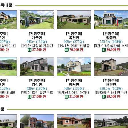
등록매물
주택]
[전원주택]
[전원주택]
[전원주택]
문면
개군면
옥천면
양동면
(207평)
443㎡ (134평)
909㎡ (275평)
555.5㎡ (168평)
전망트인 전
편안한 지형의 전원단
[1억1천 인하] 전망좋
[5천 인하] 삼산리 소
주택
지 내의 주택
고 력셔리한 단층 철콘
튼튼한 철콘 전원주택
000 만
27,500 만
76,000 만
30,000 만
전원주택
주택]
[전원주택]
[전원주택]
[전원주택]
평면
강상면
양서면
용문면
(165평)
430㎡ (130평)
460㎡ (139평)
336.5㎡ (102평)
 미리내 빌리
전망이 트인 철근콘트
청계산의아침 단지내
[8천5백 인하 ] 연수천
한 전원주택
리트 신축 주택
아담한 근생 주택
가까운 튼튼하게 잘지
000 만
37,000 만
31,500 만
29,500 만
은 전원주택
매물