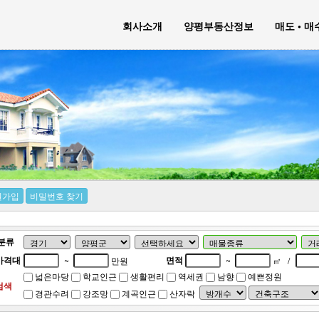
회사소개
양평부동산정보
매도 • 
원가입
비밀번호 찾기
분류
가격대
면적
~
만원
~
㎡
/
넓은마당
학교인근
생활편리
역세권
남향
예쁜정원
검색
경관수려
강조망
계곡인근
산자락