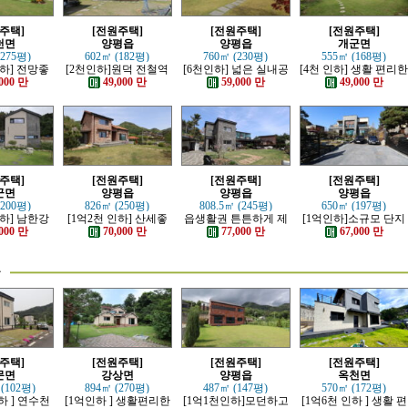
주택]
[전원주택]
[전원주택]
[전원주택]
천면
양평읍
양평읍
개군면
(275평)
602㎡ (182평)
760㎡ (230평)
555㎡ (168평)
인하] 전망좋
[2천인하]원덕 전철역
[6천인하] 넓은 실내공
[4천 인하] 생활 편리
 단층 철콘
인근 전망 트인 예쁜전
간 좋은 단층 근생주택
단지내 인테리어 예쁜
000 만
49,000 만
59,000 만
49,000 만
주택
원주택
전원주택
주택]
[전원주택]
[전원주택]
[전원주택]
군면
양평읍
양평읍
양평읍
(200평)
826㎡ (250평)
808.5㎡ (245평)
650㎡ (197평)
인하] 남한강
[1억2천 인하] 산세좋
읍생활권 튼튼하게 제
[1억인하]소규모 단지
모던한 고급
고 읍생활 편리한 남향
대로 잘지은 전원주택
내 제대로 잘지은 전원
000 만
70,000 만
77,000 만
67,000 만
주택
의 전원주택
주택
물
주택]
[전원주택]
[전원주택]
[전원주택]
문면
강상면
양평읍
옥천면
 (102평)
894㎡ (270평)
487㎡ (147평)
570㎡ (172평)
하 ] 연수천
[1억인하 ] 생활편리한
[1억1천인하]모던하고
[1억6천 인하 ] 생활 편