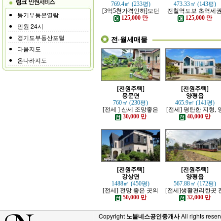
769.4㎡ (233평)
473.33㎡ (143평)
[3억5천가격인하]모던
전철역도보 초역세
등기부등본열람
하고 고급스러운 본채,
강조망 고급전원주
125,000 만
125,000 만
별채있는 전원주택
민원 24시
경기도부동산포털
전·월세매물
다음지도
온나라지도
[전원주택]
[전원주택]
용문면
양평읍
760㎡ (230평)
465.9㎡ (141평)
[전세 ] 산세 조망좋은
[전세] 평탄한 지형, 
정원 예쁜, 단층주택
평시내 차량 접근성 
30,000 만
40,000 만
수한 전원주택
[전원주택]
[전원주택]
강상면
양평읍
1488㎡ (450평)
567.88㎡ (172평)
[전세] 전망 좋은 곳의
[전세]생활편리한곳 
고급 전원주택
망트인 전원주택
50,000 만
32,000 만
Copyright
노블네스공인중개사
All rights reser