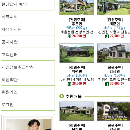
현장답사 예약
커뮤니티
[전원주택]
[전원주택]
용문면
개군면
685㎡ (207평)
443㎡ (134평)
자유게시판
개울접한 전망트인 전
편안한 지형의 전원
원주택
지 내의 주택
26,000 만
27,500 만
공지사항
고객센터
개인정보취급방침
[전원주택]
[전원주택]
지평면
강상면
544㎡ (165평)
430㎡ (130평)
회원약관
[6천 인하] 미리내 빌리
전망이 트인 철근콘
지에 위치한 전원주택
리트 신축 주택
39,000 만
37,000 만
회원가입
추천매물
로그인
[전원주택]
[전원주택]
옥천면
양서면