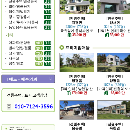
-
전원주택/펜션용지
-
빌라/원룸용지
-
임야/개발용지
-
창고/공장용지
[전원주택]
[전원주택]
-
상가/투자/기타용지
지평면
양서면
-
농업용/대토용용지
2506㎡ (758평)
524㎡ (159평)
국유림에 둘러싸인 토
[1억4천 인하] 국수 
기타
지 넓은 전원주택
철역 인근 제대로 잘 
35,000 만
55,000 만
은 신축 전원주택
-
아파트/분양권
프리미엄매물
-
빌라/연립/원룸
-
상가/빌딩
-
사무실
-
공장/창고
[전원주택]
[전원주택]
매도 • 매수의뢰
양평읍
양평읍
1223㎡ (370평)
1078㎡ (326평)
[3억 인하 ] 남한강 산
[가격인하]전철역 도
책로 접한 최고급 전원
강조망 되는 고급 전
170,000 만
185,000 만
주택
주택
[전원주택]
[전원주택]
용문면
옥천면