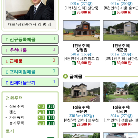
909㎡ (275평)
661㎡ (200평)
[1억1천 인하] 전망좋
[8천인하] 서울 출퇴
고 력셔리한 단층 철콘
가능한 잘 지은 고급 
76,000 만
65,000 만
전원주택
원주택
신규등록매물
[전원주택]
[전원주택]
추천매물
양평읍
개군면
540㎡ (163평)
661㎡ (200평)
[4천인하] 세련되고 감
[3억1천 인하] 남한
급매물
각적인 모던한 전원주
조망 좋은 모던한 고
52,000 만
89,000 만
택
전원주택
프리미엄매물
급매물
전체매물보기
전원주택
-
전원주택
[전원주택]
[전원주택]
-
펜션
용문면
강상면
336.5㎡ (102평)
894㎡ (270평)
-
가든숙박
[8천5백 인하 ] 연수천
[1억인하 ] 생활편리
-
농가주택
가까운 튼튼하게 잘지
정남향의 관리 잘된 
29,500 만
49,000 만
은 전원주택
원주택
토지