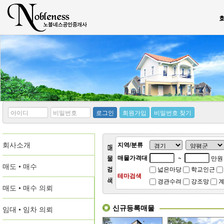
*
*
로그인
회원가입
비밀번호 찾기
아
비
이
밀
디
번
회사소개
호
지역/분류
매물가격대
~
만원
매도 • 매수
넓은마당
학교인근
테마검색
경관수려
강조망
계
매도 • 매수 의뢰
신규등록매물
임대 • 임차 의뢰