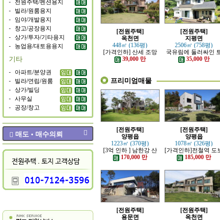
-
전원주택/펜션용지
-
빌라/원룸용지
-
임야/개발용지
-
창고/공장용지
[전원주택]
[전원주택]
-
상가/투자/기타용지
옥천면
지평면
-
농업용/대토용용지
448㎡ (136평)
2506㎡ (758평)
[가격인하] 산세 조망
국유림에 둘러싸인 
기타
좋은 남향 전원주택
지 넓은 전원주택
39,000 만
35,000 만
-
아파트/분양권
프리미엄매물
-
빌라/연립/원룸
-
상가/빌딩
-
사무실
-
공장/창고
[전원주택]
[전원주택]
매도 • 매수의뢰
양평읍
양평읍
1223㎡ (370평)
1078㎡ (326평)
[3억 인하 ] 남한강 산
[가격인하]전철역 도
책로 접한 최고급 전원
강조망 되는 고급 전
170,000 만
185,000 만
주택
주택
[전원주택]
[전원주택]
용문면
옥천면