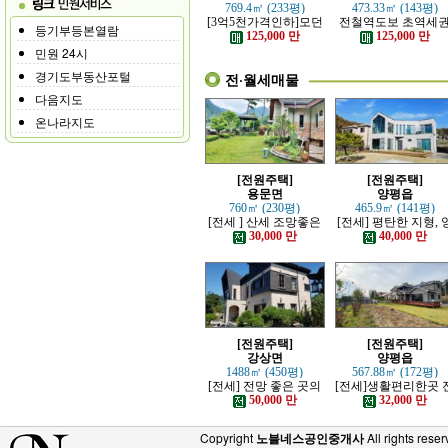
769.4㎡ (233평)
473.33㎡ (143평)
[3억5천가격인하]모던
전철역도보 초역세
등기부등본열람
하고 고급스러운 본채,
강조망 고급전원주
125,000 만
125,000 만
별채있는 전원주택
민원 24시
경기도부동산포털
전·월세매물
다음지도
온나라지도
[전원주택]
[전원주택]
용문면
양평읍
760㎡ (230평)
465.9㎡ (141평)
[전세 ] 산세 조망좋은
[전세] 평탄한 지형, 
정원 예쁜, 단층주택
평시내 차량 접근성 
30,000 만
40,000 만
수한 전원주택
[전원주택]
[전원주택]
강상면
양평읍
1488㎡ (450평)
567.88㎡ (172평)
[전세] 전망 좋은 곳의
[전세]생활편리한곳 
고급 전원주택
망트인 전원주택
50,000 만
32,000 만
Copyright
노블네스공인중개사
All rights reser