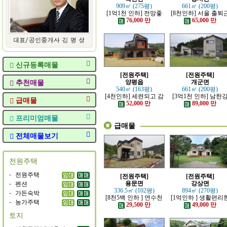
909㎡ (275평)
661㎡ (200평)
[1억1천 인하] 전망좋
[8천인하] 서울 출퇴
고 력셔리한 단층 철콘
가능한 잘 지은 고급 
76,000 만
65,000 만
전원주택
원주택
신규등록매물
[전원주택]
[전원주택]
추천매물
양평읍
개군면
540㎡ (163평)
661㎡ (200평)
[4천인하] 세련되고 감
[3억1천 인하] 남한
급매물
각적인 모던한 전원주
조망 좋은 모던한 고
52,000 만
89,000 만
택
전원주택
프리미엄매물
급매물
전체매물보기
전원주택
-
전원주택
[전원주택]
[전원주택]
-
펜션
용문면
강상면
336.5㎡ (102평)
894㎡ (270평)
-
가든숙박
[8천5백 인하 ] 연수천
[1억인하 ] 생활편리
-
농가주택
가까운 튼튼하게 잘지
정남향의 관리 잘된 
29,500 만
49,000 만
은 전원주택
원주택
토지