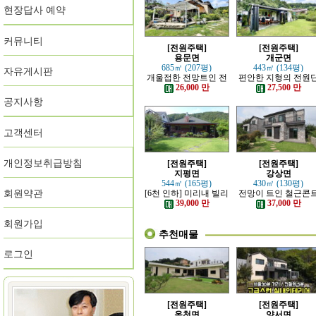
현장답사 예약
커뮤니티
[전원주택]
[전원주택]
용문면
개군면
685㎡ (207평)
443㎡ (134평)
자유게시판
개울접한 전망트인 전
편안한 지형의 전원
원주택
지 내의 주택
26,000 만
27,500 만
공지사항
고객센터
개인정보취급방침
[전원주택]
[전원주택]
지평면
강상면
544㎡ (165평)
430㎡ (130평)
회원약관
[6천 인하] 미리내 빌리
전망이 트인 철근콘
지에 위치한 전원주택
리트 신축 주택
39,000 만
37,000 만
회원가입
추천매물
로그인
[전원주택]
[전원주택]
옥천면
양서면