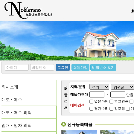
*
*
로그인
회원가입
비밀번호 찾기
아
비
이
밀
디
번
회사소개
호
지역/분류
매물가격대
~
만원
매도 • 매수
넓은마당
학교인근
테마검색
경관수려
강조망
계
매도 • 매수 의뢰
신규등록매물
임대 • 임차 의뢰