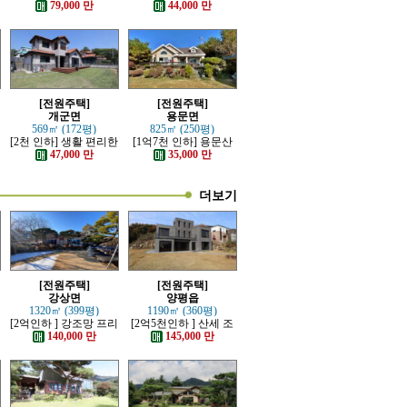
산세 조망 좋은 남향의
좋고 전망이 트인 전원
79,000 만
44,000 만
전원주택
주택
[전원주택]
[전원주택]
개군면
용문면
569㎡ (172평)
825㎡ (250평)
[2천 인하] 생활 편리한
[1억7천 인하] 용문산
단지내 잘 관리된 전원
관광단지 초입마을 남
47,000 만
35,000 만
주택
향 주택
더보기
[전원주택]
[전원주택]
강상면
양평읍
1320㎡ (399평)
1190㎡ (360평)
[2억인하 ] 강조망 프리
[2억5천인하 ] 산세 조
미엄 고급전원주택
망 좋은 럭셔리 고급 전
140,000 만
145,000 만
원주택