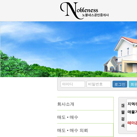
*
*
로그인
회
아
비
이
밀
디
번
회사소개
호
지역/
매물
매도 • 매수
테마
매도 • 매수 의뢰