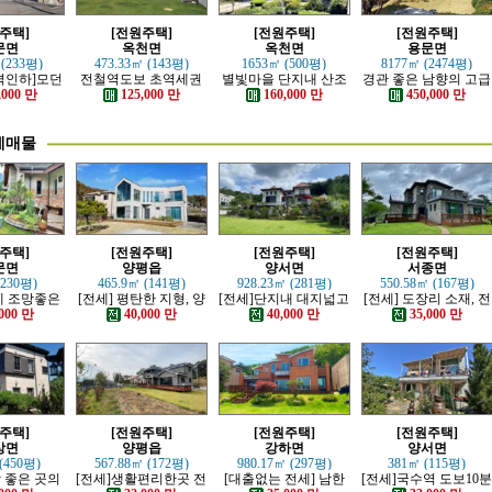
주택]
[전원주택]
[전원주택]
[전원주택]
문면
옥천면
옥천면
용문면
 (233평)
473.33㎡ (143평)
1653㎡ (500평)
8177㎡ (2474평)
격인하]모던
전철역도보 초역세권
별빛마을 단지내 산조
경관 좋은 남향의 고급
러운 본채,
강조망 고급전원주택
망 좋은 전원주택
전원주택
,000 만
125,000 만
160,000 만
450,000 만
 전원주택
세매물
주택]
[전원주택]
[전원주택]
[전원주택]
문면
양평읍
양서면
서종면
(230평)
465.9㎡ (141평)
928.23㎡ (281평)
550.58㎡ (167평)
산세 조망좋은
[전세] 평탄한 지형, 양
[전세]단지내 대지넓고
[전세] 도장리 소재, 전
, 단층주택
평시내 차량 접근성 우
전망이트인 전원주택
망 좋은 전원마을 철근
000 만
40,000 만
40,000 만
35,000 만
수한 전원주택
콘크리트 주택
주택]
[전원주택]
[전원주택]
[전원주택]
상면
양평읍
강하면
양서면
(450평)
567.88㎡ (172평)
980.17㎡ (297평)
381㎡ (115평)
망 좋은 곳의
[전세]생활편리한곳 전
[대출없는 전세] 남한
[전세]국수역 도보10