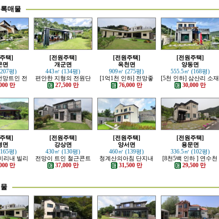
등록매물
주택]
[전원주택]
[전원주택]
[전원주택]
문면
개군면
옥천면
양동면
(207평)
443㎡ (134평)
909㎡ (275평)
555.5㎡ (168평)
전망트인 전
편안한 지형의 전원단
[1억1천 인하] 전망좋
[5천 인하] 삼산리 소
주택
지 내의 주택
고 력셔리한 단층 철콘
튼튼한 철콘 전원주택
000 만
27,500 만
76,000 만
30,000 만
전원주택
주택]
[전원주택]
[전원주택]
[전원주택]
평면
강상면
양서면
용문면
(165평)
430㎡ (130평)
460㎡ (139평)
336.5㎡ (102평)
 미리내 빌리
전망이 트인 철근콘트
청계산의아침 단지내
[8천5백 인하 ] 연수천
한 전원주택
리트 신축 주택
아담한 근생 주택
가까운 튼튼하게 잘지
000 만
37,000 만
31,500 만
29,500 만
은 전원주택
매물