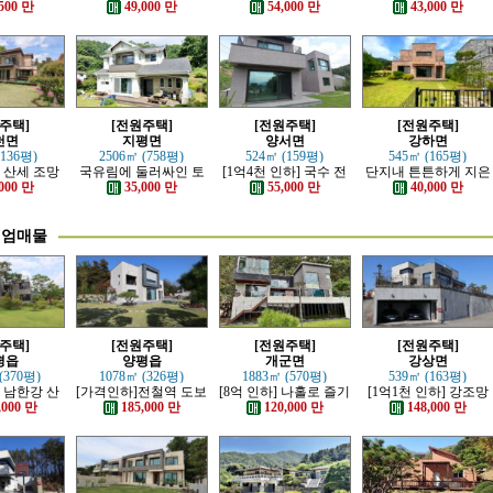
튼하게 잘지
정남향의 관리 잘된 전
심플한 신축전원주택
리하고 전망 좋은 근생
500 만
49,000 만
54,000 만
43,000 만
원주택
원주택
주택
주택]
[전원주택]
[전원주택]
[전원주택]
천면
지평면
양서면
강하면
(136평)
2506㎡ (758평)
524㎡ (159평)
545㎡ (165평)
 산세 조망
국유림에 둘러싸인 토
[1억4천 인하] 국수 전
단지내 튼튼하게 지은
 전원주택
지 넓은 전원주택
철역 인근 제대로 잘 지
전원주택
000 만
35,000 만
55,000 만
40,000 만
은 신축 전원주택
미엄매물
주택]
[전원주택]
[전원주택]
[전원주택]
평읍
양평읍
개군면
강상면
(370평)
1078㎡ (326평)
1883㎡ (570평)
539㎡ (163평)
] 남한강 산
[가격인하]전철역 도보
[8억 인하] 나홀로 즐기
[1억1천 인하] 강조망
최고급 전원
강조망 되는 고급 전원
는 남한강 조망의 고급
과 명산이 보이는 호텔
,000 만
185,000 만
120,000 만
148,000 만
택
주택
전원주택
급 전원주택