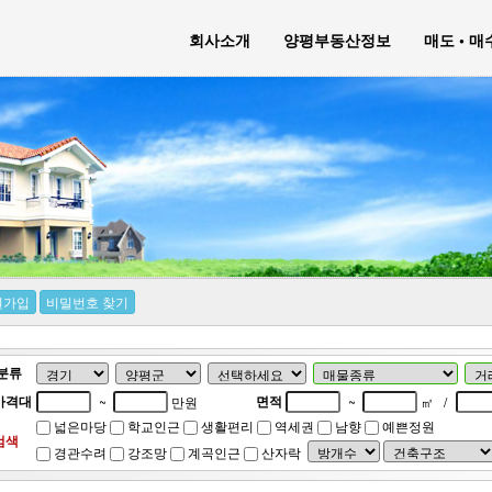
회사소개
양평부동산정보
매도 • 
원가입
비밀번호 찾기
분류
가격대
면적
~
만원
~
㎡
/
넓은마당
학교인근
생활편리
역세권
남향
예쁜정원
검색
경관수려
강조망
계곡인근
산자락