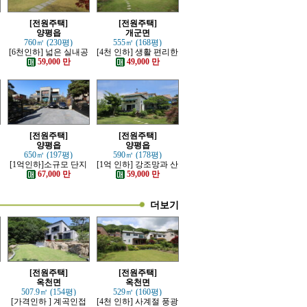
[전원주택]
[전원주택]
양평읍
개군면
760㎡ (230평)
555㎡ (168평)
[6천인하] 넓은 실내공
[4천 인하] 생활 편리한
간 좋은 단층 근생주택
단지내 인테리어 예쁜
59,000 만
49,000 만
전원주택
[전원주택]
[전원주택]
양평읍
양평읍
650㎡ (197평)
590㎡ (178평)
[1억인하]소규모 단지
[1억 인하] 강조망과 산
내 제대로 잘지은 전원
세 조망 좋은 고급 전원
67,000 만
59,000 만
주택
주택
더보기
[전원주택]
[전원주택]
옥천면
옥천면
507.9㎡ (154평)
529㎡ (160평)
[가격인하 ] 계곡인접
[4천 인하] 사계절 풍광