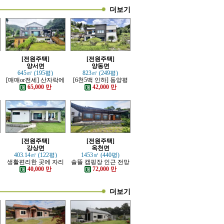
더보기
[전원주택]
[전원주택]
양서면
양동면
645㎡ (195평)
823㎡ (249평)
재
[매매or전세] 산자락에
[6천5백 인하] 동양평
자리한 전망트인 전원
IC, 양동역 가까운 전원
65,000 만
42,000 만
주택
주택
[전원주택]
[전원주택]
강상면
옥천면
403.14㎡ (122평)
1453㎡ (440평)
생활편리한 곳에 자리
솔뜰 캠핑장 인근 전망
한 단층 전원주택
트인 통나무 근생주택
40,000 만
72,000 만
더보기