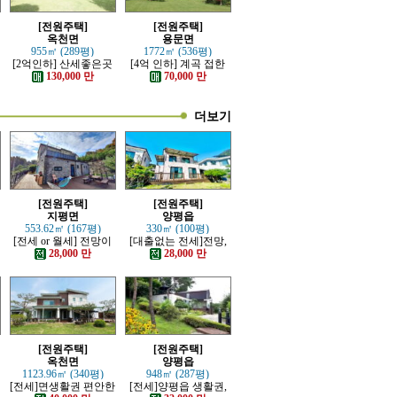
[전원주택]
[전원주택]
옥천면
용문면
955㎡ (289평)
1772㎡ (536평)
[2억인하] 산세좋은곳
[4억 인하] 계곡 접한
전망좋은 고급전원주
터 넓은 전원주택
130,000 만
70,000 만
택
더보기
[전원주택]
[전원주택]
지평면
양평읍
553.62㎡ (167평)
330㎡ (100평)
[전세 or 월세] 전망이
[대출없는 전세]전망,
트인 잘지은 근생 전원
접근성 좋은 전원주택
28,000 만
28,000 만
주택
[전원주택]
[전원주택]
옥천면
양평읍
1123.96㎡ (340평)
948㎡ (287평)
분
[전세]면생활권 편안한
[전세]양평읍 생활권,