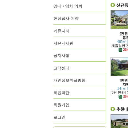
신규
임대 • 임차 의뢰
현장답사 예약
커뮤니티
[전원
용
685㎡ 
자유게시판
개울접한 
원
26,
공지사항
고객센터
개인정보취급방침
[전원
지
544㎡ 
회원약관
[6천 인하]
지에 위치
39,
회원가입
추천
로그인