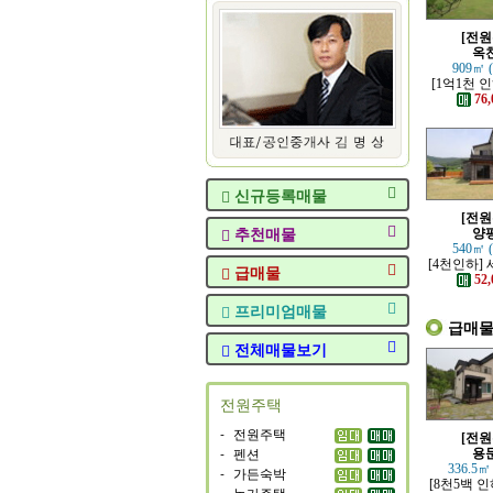
[전원
옥
909㎡ 
[1억1천 
고 력셔리한
76,
전원
신규등록매물
[전원
추천매물
양
540㎡ 
[4천인하]
급매물
각적인 모
52,
프리미엄매물
급매
전체매물보기
전원주택
-
전원주택
[전원
-
펜션
용
336.5㎡
-
가든숙박
[8천5백 인
-
농가주택