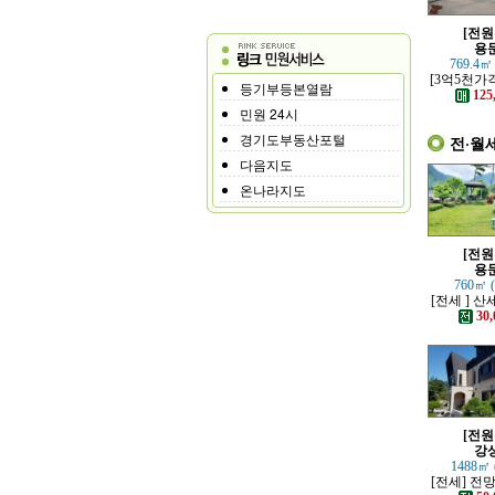
[전원
용
769.4㎡
[3억5천가
등기부등본열람
하고 고급스
125
별채있는
민원 24시
경기도부동산포털
전·월
다음지도
온나라지도
[전원
용
760㎡ 
[전세 ] 
정원 예쁜
30,
[전원
강
1488㎡ 
[전세] 전