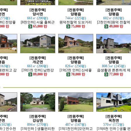
주택]
[전원주택]
[전원주택]
[전원주택]
천면
양서면
양평읍
양평읍
(275평)
661㎡ (200평)
744㎡ (225평)
602㎡ (182평)
인하] 전망좋
[8천인하] 서울 출퇴근
원덕전철역 도보거리
[2천인하]원덕 전철역
 단층 철콘
가능한 잘 지은 고급 전
추읍산 조망좋은 신축
인근 전망 트인 예쁜전
000 만
65,000 만
75,000 만
49,000 만
주택
원주택
전원주택
원주택
주택]
[전원주택]
[전원주택]
[전원주택]
평읍
개군면
양평읍
양평읍
(163평)
661㎡ (200평)
826㎡ (250평)
808.5㎡ (245평)
 세련되고 감
[3억1천 인하] 남한강
[1억2천 인하] 산세좋
읍생활권 튼튼하게 제
던한 전원주
조망 좋은 모던한 고급
고 읍생활 편리한 남향
대로 잘지은 전원주택
000 만
89,000 만
70,000 만
77,000 만
택
전원주택
의 전원주택
물
주택]
[전원주택]
[전원주택]
[전원주택]
문면
강상면
양평읍
옥천면
 (102평)
894㎡ (270평)
487㎡ (147평)
570㎡ (172평)
하 ] 연수천
[1억인하 ] 생활편리한
[1억1천인하]모던하고
[1억6천 인하 ] 생활 편