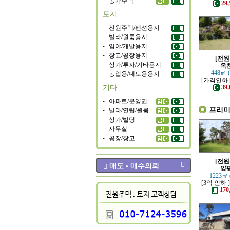
가까운 튼
29,
은 전
토지
-
전원주택/펜션용지
-
빌라/원룸용지
-
임야/개발용지
-
창고/공장용지
[전원
-
상가/투자/기타용지
옥
-
농업용/대토용용지
448㎡ 
[가격인하]
기타
좋은 남향
39,
-
아파트/분양권
프리
-
빌라/연립/원룸
-
상가/빌딩
-
사무실
-
공장/창고
[전원
매도 • 매수의뢰
양
1223㎡ 
[3억 인하 
책로 접한 
170
주