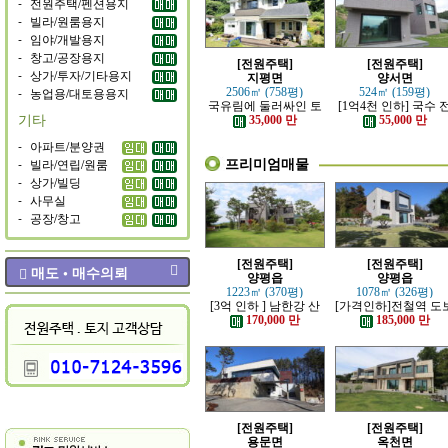
-
전원주택/펜션용지
-
빌라/원룸용지
-
임야/개발용지
-
창고/공장용지
[전원주택]
[전원주택]
-
상가/투자/기타용지
지평면
양서면
-
농업용/대토용용지
2506㎡ (758평)
524㎡ (159평)
국유림에 둘러싸인 토
[1억4천 인하] 국수 
기타
지 넓은 전원주택
철역 인근 제대로 잘 
35,000 만
55,000 만
은 신축 전원주택
-
아파트/분양권
프리미엄매물
-
빌라/연립/원룸
-
상가/빌딩
-
사무실
-
공장/창고
[전원주택]
[전원주택]
매도 • 매수의뢰
양평읍
양평읍
1223㎡ (370평)
1078㎡ (326평)
[3억 인하 ] 남한강 산
[가격인하]전철역 도
책로 접한 최고급 전원
강조망 되는 고급 전
170,000 만
185,000 만
주택
주택
[전원주택]
[전원주택]
용문면
옥천면