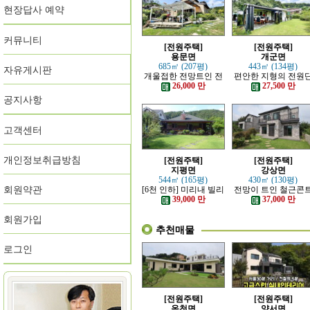
현장답사 예약
커뮤니티
[전원주택]
[전원주택]
용문면
개군면
685㎡ (207평)
443㎡ (134평)
자유게시판
개울접한 전망트인 전
편안한 지형의 전원
원주택
지 내의 주택
26,000 만
27,500 만
공지사항
고객센터
개인정보취급방침
[전원주택]
[전원주택]
지평면
강상면
544㎡ (165평)
430㎡ (130평)
회원약관
[6천 인하] 미리내 빌리
전망이 트인 철근콘
지에 위치한 전원주택
리트 신축 주택
39,000 만
37,000 만
회원가입
추천매물
로그인
[전원주택]
[전원주택]
옥천면
양서면