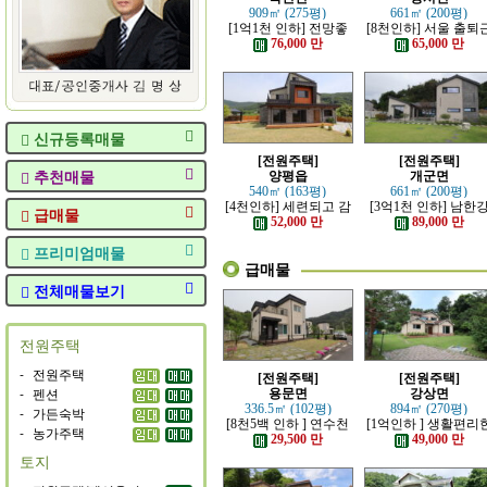
909㎡ (275평)
661㎡ (200평)
[1억1천 인하] 전망좋
[8천인하] 서울 출퇴
고 력셔리한 단층 철콘
가능한 잘 지은 고급 
76,000 만
65,000 만
전원주택
원주택
신규등록매물
[전원주택]
[전원주택]
추천매물
양평읍
개군면
540㎡ (163평)
661㎡ (200평)
[4천인하] 세련되고 감
[3억1천 인하] 남한
급매물
각적인 모던한 전원주
조망 좋은 모던한 고
52,000 만
89,000 만
택
전원주택
프리미엄매물
급매물
전체매물보기
전원주택
-
전원주택
[전원주택]
[전원주택]
-
펜션
용문면
강상면
336.5㎡ (102평)
894㎡ (270평)
-
가든숙박
[8천5백 인하 ] 연수천
[1억인하 ] 생활편리
-
농가주택
가까운 튼튼하게 잘지
정남향의 관리 잘된 
29,500 만
49,000 만
은 전원주택
원주택
토지