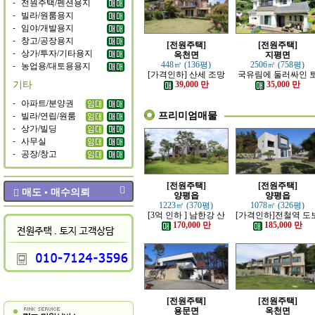
-
전원주택/펜션용지
-
빌라/원룸용지
-
임야/개발용지
-
창고/공장용지
[전원주택]
[전원주택]
-
상가/투자/기타용지
옥천면
지평면
-
농업용/대토용용지
448㎡ (136평)
2506㎡ (758평)
[가격인하] 산세 조망
국유림에 둘러싸인 
기타
좋은 남향 전원주택
지 넓은 전원주택
39,000 만
35,000 만
-
아파트/분양권
프리미엄매물
-
빌라/연립/원룸
-
상가/빌딩
-
사무실
-
공장/창고
[전원주택]
[전원주택]
매도 • 매수의뢰
양평읍
양평읍
1223㎡ (370평)
1078㎡ (326평)
[3억 인하 ] 남한강 산
[가격인하]전철역 도
책로 접한 최고급 전원
강조망 되는 고급 전
170,000 만
185,000 만
주택
주택
[전원주택]
[전원주택]
용문면
옥천면