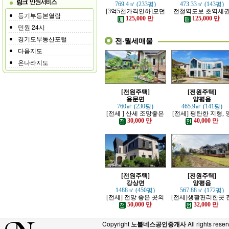
769.4㎡ (233평)
473.33㎡ (143평)
[3억5천가격인하]모던
전철역도보 초역세
등기부등본열람
하고 고급스러운 본채,
강조망 고급전원주
125,000 만
125,000 만
별채있는 전원주택
민원 24시
경기도부동산포털
전·월세매물
다음지도
온나라지도
[전원주택]
[전원주택]
용문면
양평읍
760㎡ (230평)
465.9㎡ (141평)
[전세 ] 산세 조망좋은
[전세] 평탄한 지형, 
정원 예쁜, 단층주택
평시내 차량 접근성 
30,000 만
40,000 만
수한 전원주택
[전원주택]
[전원주택]
강상면
양평읍
1488㎡ (450평)
567.88㎡ (172평)
[전세] 전망 좋은 곳의
[전세]생활편리한곳 
고급 전원주택
망트인 전원주택
50,000 만
32,000 만
Copyright
노블네스공인중개사
All rights reser