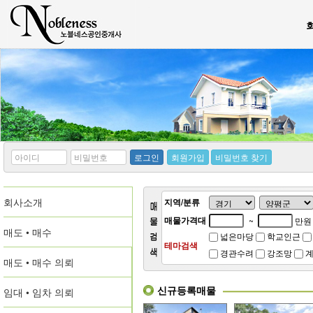
*
*
로그인
회원가입
비밀번호 찾기
아
비
이
밀
디
번
회사소개
호
지역/분류
매물가격대
~
만원
매도 • 매수
넓은마당
학교인근
테마검색
경관수려
강조망
계
매도 • 매수 의뢰
신규등록매물
임대 • 임차 의뢰