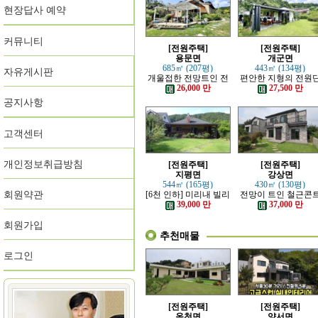
현장답사 예약
커뮤니티
[전원주택]
[전원주택]
용문면
개군면
685㎡ (207평)
443㎡ (134평)
자유게시판
개울접한 전망트인 전
편안한 지형의 전원
원주택
지 내의 주택
26,000 만
27,500 만
공지사항
고객센터
개인정보취급방침
[전원주택]
[전원주택]
지평면
강상면
544㎡ (165평)
430㎡ (130평)
회원약관
[6천 인하] 미리내 빌리
전망이 트인 철근콘
지에 위치한 전원주택
리트 신축 주택
39,000 만
37,000 만
회원가입
추천매물
로그인
[전원주택]
[전원주택]
옥천면
양서면