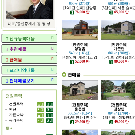
909㎡ (275평)
661㎡ (200평)
[1억1천 인하] 전망좋
[8천인하] 서울 출퇴
고 력셔리한 단층 철콘
가능한 잘 지은 고급 
76,000 만
65,000 만
전원주택
원주택
신규등록매물
[전원주택]
[전원주택]
추천매물
양평읍
개군면
540㎡ (163평)
661㎡ (200평)
[4천인하] 세련되고 감
[3억1천 인하] 남한
급매물
각적인 모던한 전원주
조망 좋은 모던한 고
52,000 만
89,000 만
택
전원주택
프리미엄매물
급매물
전체매물보기
전원주택
-
전원주택
[전원주택]
[전원주택]
-
펜션
용문면
강상면
336.5㎡ (102평)
894㎡ (270평)
-
가든숙박
[8천5백 인하 ] 연수천
[1억인하 ] 생활편리
-
농가주택
가까운 튼튼하게 잘지
정남향의 관리 잘된 
29,500 만
49,000 만
은 전원주택
원주택
토지