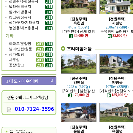
-
전원주택/펜션용지
-
빌라/원룸용지
-
임야/개발용지
-
창고/공장용지
[전원주택]
[전원주택]
-
상가/투자/기타용지
옥천면
지평면
-
농업용/대토용용지
448㎡ (136평)
2506㎡ (758평)
[가격인하] 산세 조망
국유림에 둘러싸인 
기타
좋은 남향 전원주택
지 넓은 전원주택
39,000 만
35,000 만
-
아파트/분양권
프리미엄매물
-
빌라/연립/원룸
-
상가/빌딩
-
사무실
-
공장/창고
[전원주택]
[전원주택]
매도 • 매수의뢰
양평읍
양평읍
1223㎡ (370평)
1078㎡ (326평)
[3억 인하 ] 남한강 산
[가격인하]전철역 도
책로 접한 최고급 전원
강조망 되는 고급 전
170,000 만
185,000 만
주택
주택
[전원주택]
[전원주택]
용문면
옥천면