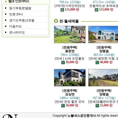
769.4㎡ (233평)
473.33㎡ (143평)
[3억5천가격인하]모던
전철역도보 초역세
등기부등본열람
하고 고급스러운 본채,
강조망 고급전원주
125,000 만
125,000 만
별채있는 전원주택
민원 24시
경기도부동산포털
전·월세매물
다음지도
온나라지도
[전원주택]
[전원주택]
용문면
양평읍
760㎡ (230평)
465.9㎡ (141평)
[전세 ] 산세 조망좋은
[전세] 평탄한 지형, 
정원 예쁜, 단층주택
평시내 차량 접근성 
30,000 만
40,000 만
수한 전원주택
[전원주택]
[전원주택]
강상면
양평읍
1488㎡ (450평)
567.88㎡ (172평)
[전세] 전망 좋은 곳의
[전세]생활편리한곳 
고급 전원주택
망트인 전원주택
50,000 만
32,000 만
Copyright
노블네스공인중개사
All rights reser