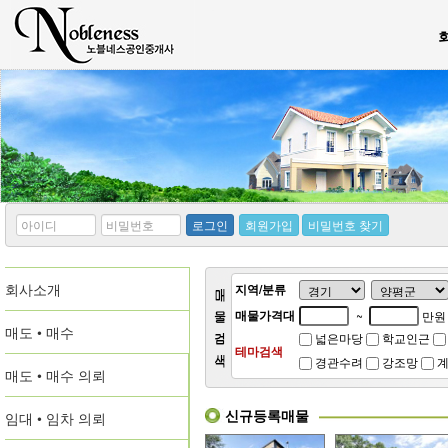
*
*
로그인
회원가입
비밀번호 찾기
아
비
이
밀
디
번
회사소개
호
지역/분류
매물가격대
~
만원
매도 • 매수
넓은마당
학교인근
테마검색
경관수려
강조망
계
매도 • 매수 의뢰
신규등록매물
임대 • 임차 의뢰