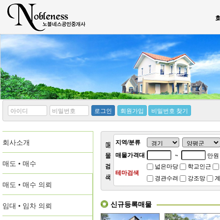
*
*
로그인
회원가입
비밀번호 찾기
아
비
이
밀
디
번
회사소개
호
지역/분류
매물가격대
~
만원
매도 • 매수
넓은마당
학교인근
테마검색
경관수려
강조망
계
매도 • 매수 의뢰
신규등록매물
임대 • 임차 의뢰