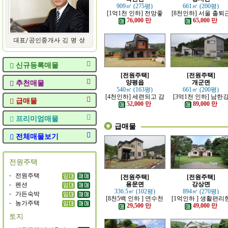
909㎡ (275평)
661㎡ (200평)
[1억1천 인하] 전망좋
[8천인하] 서울 출퇴
고 력셔리한 단층 철콘
가능한 잘 지은 고급 
76,000 만
65,000 만
전원주택
원주택
신규등록매물
[전원주택]
[전원주택]
추천매물
양평읍
개군면
540㎡ (163평)
661㎡ (200평)
[4천인하] 세련되고 감
[3억1천 인하] 남한
급매물
각적인 모던한 전원주
조망 좋은 모던한 고
52,000 만
89,000 만
택
전원주택
프리미엄매물
급매물
전체매물보기
전원주택
-
전원주택
[전원주택]
[전원주택]
-
펜션
용문면
강상면
336.5㎡ (102평)
894㎡ (270평)
-
가든숙박
[8천5백 인하 ] 연수천
[1억인하 ] 생활편리
-
농가주택
가까운 튼튼하게 잘지
정남향의 관리 잘된 
29,500 만
49,000 만
은 전원주택
원주택
토지