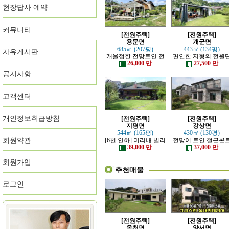
현장답사 예약
커뮤니티
[전원주택]
[전원주택]
용문면
개군면
685㎡ (207평)
443㎡ (134평)
자유게시판
개울접한 전망트인 전
편안한 지형의 전원
원주택
지 내의 주택
26,000 만
27,500 만
공지사항
고객센터
개인정보취급방침
[전원주택]
[전원주택]
지평면
강상면
544㎡ (165평)
430㎡ (130평)
회원약관
[6천 인하] 미리내 빌리
전망이 트인 철근콘
지에 위치한 전원주택
리트 신축 주택
39,000 만
37,000 만
회원가입
추천매물
로그인
[전원주택]
[전원주택]
옥천면
양서면