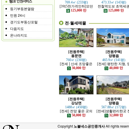
769.4㎡ (233평)
473.33㎡ (143평)
[3억5천가격인하]모던
전철역도보 초역세
등기부등본열람
하고 고급스러운 본채,
강조망 고급전원주
125,000 만
125,000 만
별채있는 전원주택
민원 24시
경기도부동산포털
전·월세매물
다음지도
온나라지도
[전원주택]
[전원주택]
용문면
양평읍
760㎡ (230평)
465.9㎡ (141평)
[전세 ] 산세 조망좋은
[전세] 평탄한 지형, 
정원 예쁜, 단층주택
평시내 차량 접근성 
30,000 만
40,000 만
수한 전원주택
[전원주택]
[전원주택]
강상면
양평읍
1488㎡ (450평)
567.88㎡ (172평)
[전세] 전망 좋은 곳의
[전세]생활편리한곳 
고급 전원주택
망트인 전원주택
50,000 만
32,000 만
Copyright
노블네스공인중개사
All rights reser