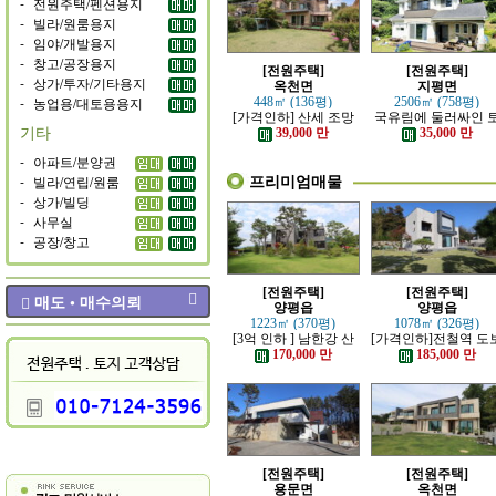
-
전원주택/펜션용지
-
빌라/원룸용지
-
임야/개발용지
-
창고/공장용지
[전원주택]
[전원주택]
-
상가/투자/기타용지
옥천면
지평면
-
농업용/대토용용지
448㎡ (136평)
2506㎡ (758평)
[가격인하] 산세 조망
국유림에 둘러싸인 
기타
좋은 남향 전원주택
지 넓은 전원주택
39,000 만
35,000 만
-
아파트/분양권
프리미엄매물
-
빌라/연립/원룸
-
상가/빌딩
-
사무실
-
공장/창고
[전원주택]
[전원주택]
매도 • 매수의뢰
양평읍
양평읍
1223㎡ (370평)
1078㎡ (326평)
[3억 인하 ] 남한강 산
[가격인하]전철역 도
책로 접한 최고급 전원
강조망 되는 고급 전
170,000 만
185,000 만
주택
주택
[전원주택]
[전원주택]
용문면
옥천면