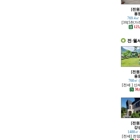
[전원
용
769.4㎡
[3억5천가
하고 고급스
125
별채있는
전·월
[전원
용
760㎡ 
[전세 ] 
정원 예쁜
30,
[전원
강
1488㎡ 
[전세] 전