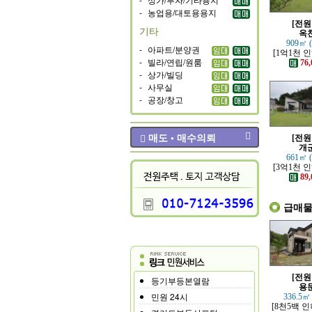
-
농업용/대토용용지
[전원
기타
옥
909㎡ 
-
아파트/분양권
[1억1천 
-
빌라/연립/원룸
고 력셔리한
76,
전원
-
상가/빌딩
-
사무실
-
공장/창고
매도 • 매수의뢰
[전원
개
661㎡ 
[3억1천 
조망 좋은 
89,
전원
급매
[전원
등기부등본열람
용
민원 24시
336.5㎡
[8천5백 인