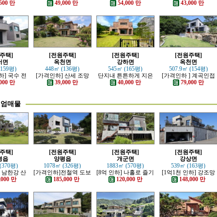
튼하게 잘지
정남향의 관리 잘된 전
심플한 신축전원주택
리하고 전망 좋은 근생
500 만
49,000 만
54,000 만
43,000 만
원주택
원주택
주택
주택]
[전원주택]
[전원주택]
[전원주택]
서면
옥천면
강하면
옥천면
(159평)
448㎡ (136평)
545㎡ (165평)
507.9㎡ (154평)
하] 국수 전
[가격인하] 산세 조망
단지내 튼튼하게 지은
[가격인하 ] 계곡인접
제대로 잘 지
좋은 남향 전원주택
전원주택
산세 조망 좋은 남향의
000 만
39,000 만
40,000 만
79,000 만
 전원주택
전원주택
미엄매물
주택]
[전원주택]
[전원주택]
[전원주택]
평읍
양평읍
개군면
강상면
(370평)
1078㎡ (326평)
1883㎡ (570평)
539㎡ (163평)
] 남한강 산
[가격인하]전철역 도보
[8억 인하] 나홀로 즐기
[1억1천 인하] 강조망
최고급 전원
강조망 되는 고급 전원
는 남한강 조망의 고급
과 명산이 보이는 호텔
,000 만
185,000 만
120,000 만
148,000 만
택
주택
전원주택
급 전원주택