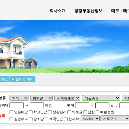
회사소개
양평부동산정보
매도 • 
원가입
비밀번호 찾기
분류
가격대
면적
~
만원
~
㎡
/
넓은마당
학교인근
생활편리
역세권
남향
예쁜정원
검색
경관수려
강조망
계곡인근
산자락