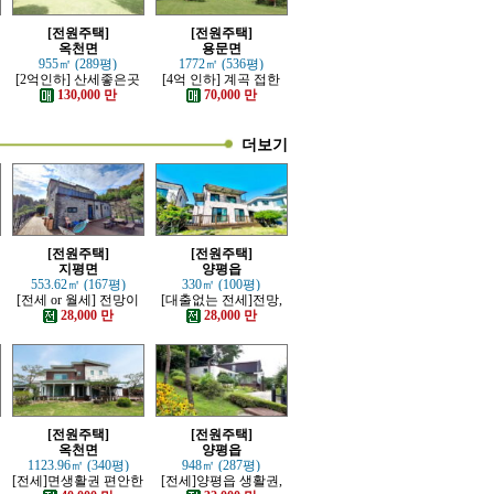
[전원주택]
[전원주택]
옥천면
용문면
955㎡ (289평)
1772㎡ (536평)
[2억인하] 산세좋은곳
[4억 인하] 계곡 접한
전망좋은 고급전원주
터 넓은 전원주택
130,000 만
70,000 만
택
더보기
[전원주택]
[전원주택]
지평면
양평읍
553.62㎡ (167평)
330㎡ (100평)
[전세 or 월세] 전망이
[대출없는 전세]전망,
트인 잘지은 근생 전원
접근성 좋은 전원주택
28,000 만
28,000 만
주택
[전원주택]
[전원주택]
옥천면
양평읍
1123.96㎡ (340평)
948㎡ (287평)
분
[전세]면생활권 편안한
[전세]양평읍 생활권,