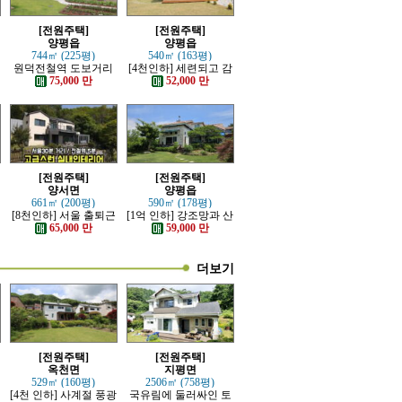
[전원주택]
[전원주택]
양평읍
양평읍
744㎡ (225평)
540㎡ (163평)
한
원덕전철역 도보거리
[4천인하] 세련되고 감
추읍산 조망좋은 신축
각적인 모던한 전원주
75,000 만
52,000 만
전원주택
택
[전원주택]
[전원주택]
양서면
양평읍
661㎡ (200평)
590㎡ (178평)
[8천인하] 서울 출퇴근
[1억 인하] 강조망과 산
가능한 잘 지은 고급 전
세 조망 좋은 고급 전원
65,000 만
59,000 만
원주택
주택
더보기
[전원주택]
[전원주택]
옥천면
지평면
529㎡ (160평)
2506㎡ (758평)
[4천 인하] 사계절 풍광
국유림에 둘러싸인 토