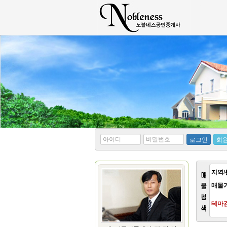
*
*
로그인
회
아
비
이
밀
디
번
호
지역/
매물
테마