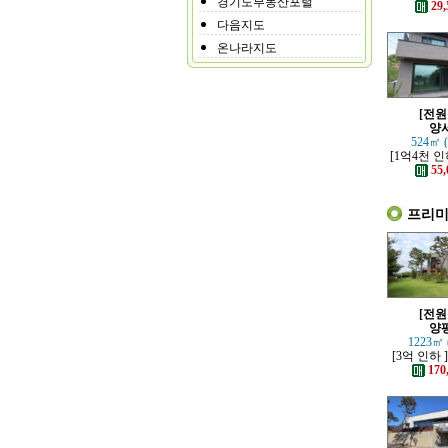
경기도부동산포털
가까운 튼
29,
은 전
다음지도
온나라지도
[전원
양
524㎡ 
[1억4천 인
철역 인근 
55,
은 신축
프리
[전원
양
1223㎡ 
[3억 인하 
책로 접한 
170
주