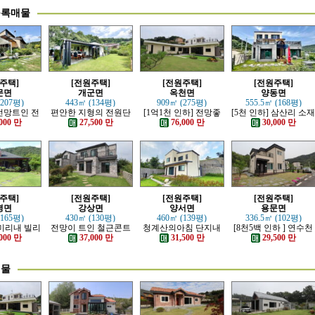
등록매물
주택]
[전원주택]
[전원주택]
[전원주택]
문면
개군면
옥천면
양동면
(207평)
443㎡ (134평)
909㎡ (275평)
555.5㎡ (168평)
전망트인 전
편안한 지형의 전원단
[1억1천 인하] 전망좋
[5천 인하] 삼산리 소
주택
지 내의 주택
고 력셔리한 단층 철콘
튼튼한 철콘 전원주택
000 만
27,500 만
76,000 만
30,000 만
전원주택
주택]
[전원주택]
[전원주택]
[전원주택]
평면
강상면
양서면
용문면
(165평)
430㎡ (130평)
460㎡ (139평)
336.5㎡ (102평)
 미리내 빌리
전망이 트인 철근콘트
청계산의아침 단지내
[8천5백 인하 ] 연수천
한 전원주택
리트 신축 주택
아담한 근생 주택
가까운 튼튼하게 잘지
000 만
37,000 만
31,500 만
29,500 만
은 전원주택
매물