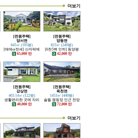
더보기
[전원주택]
[전원주택]
양서면
양동면
645㎡ (195평)
823㎡ (249평)
재
[매매or전세] 산자락에
[6천5백 인하] 동양평
자리한 전망트인 전원
IC, 양동역 가까운 전원
65,000 만
42,000 만
주택
주택
[전원주택]
[전원주택]
강상면
옥천면
403.14㎡ (122평)
1453㎡ (440평)
생활편리한 곳에 자리
솔뜰 캠핑장 인근 전망
한 단층 전원주택
트인 통나무 근생주택
40,000 만
72,000 만
더보기