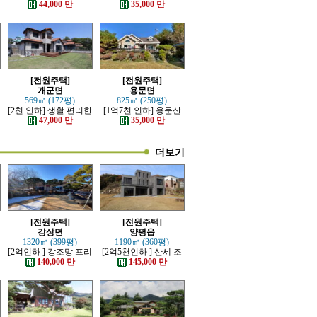
좋고 전망이 트인 전원
지 넓은 전원주택
44,000 만
35,000 만
주택
[전원주택]
[전원주택]
개군면
용문면
569㎡ (172평)
825㎡ (250평)
[2천 인하] 생활 편리한
[1억7천 인하] 용문산
단지내 잘 관리된 전원
관광단지 초입마을 남
47,000 만
35,000 만
주택
향 주택
더보기
[전원주택]
[전원주택]
강상면
양평읍
1320㎡ (399평)
1190㎡ (360평)
[2억인하 ] 강조망 프리
[2억5천인하 ] 산세 조
미엄 고급전원주택
망 좋은 럭셔리 고급 전
140,000 만
145,000 만
원주택