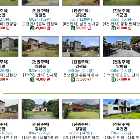
주택]
[전원주택]
[전원주택]
[전원주택]
천면
양평읍
양평읍
개군면
(275평)
602㎡ (182평)
760㎡ (230평)
555㎡ (168평)
인하] 전망좋
[2천인하]원덕 전철역
[6천인하] 넓은 실내공
[4천 인하] 생활 편리
 단층 철콘
인근 전망 트인 예쁜전
간 좋은 단층 근생주택
단지내 인테리어 예쁜
000 만
49,000 만
59,000 만
49,000 만
주택
원주택
전원주택
주택]
[전원주택]
[전원주택]
[전원주택]
군면
양평읍
양평읍
양평읍
(200평)
826㎡ (250평)
808.5㎡ (245평)
650㎡ (197평)
인하] 남한강
[1억2천 인하] 산세좋
읍생활권 튼튼하게 제
[1억인하]소규모 단지
모던한 고급
고 읍생활 편리한 남향
대로 잘지은 전원주택
내 제대로 잘지은 전원
000 만
70,000 만
77,000 만
67,000 만
주택
의 전원주택
주택
물
주택]
[전원주택]
[전원주택]
[전원주택]
문면
강상면
양평읍
옥천면
 (102평)
894㎡ (270평)
487㎡ (147평)
570㎡ (172평)
하 ] 연수천
[1억인하 ] 생활편리한
[1억1천인하]모던하고
[1억6천 인하 ] 생활 편