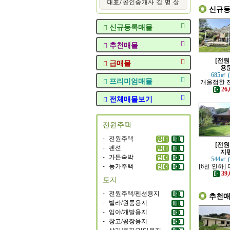
신규
신규등록매물
추천매물
[전원
급매물
용
685㎡ 
프리미엄매물
개울접한 
원
26,
전체매물보기
전원주택
-
전원주택
[전원
-
펜션
지
-
가든숙박
544㎡ 
-
농가주택
[6천 인하]
지에 위치
39,
토지
-
전원주택/펜션용지
추천
-
빌라/원룸용지
-
임야/개발용지
-
창고/공장용지
-
상가/투자/기타용지