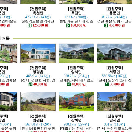
주택]
[전원주택]
[전원주택]
[전원주택]
문면
옥천면
옥천면
용문면
 (233평)
473.33㎡ (143평)
1653㎡ (500평)
8177㎡ (2474평)
격인하]모던
전철역도보 초역세권
별빛마을 단지내 산조
경관 좋은 남향의 고급
러운 본채,
강조망 고급전원주택
망 좋은 전원주택
전원주택
,000 만
125,000 만
160,000 만
450,000 만
 전원주택
세매물
주택]
[전원주택]
[전원주택]
[전원주택]
문면
양평읍
양서면
서종면
(230평)
465.9㎡ (141평)
928.23㎡ (281평)
550.58㎡ (167평)
산세 조망좋은
[전세] 평탄한 지형, 양
[전세]단지내 대지넓고
[전세] 도장리 소재, 전
, 단층주택
평시내 차량 접근성 우
전망이트인 전원주택
망 좋은 전원마을 철근
000 만
40,000 만
40,000 만
35,000 만
수한 전원주택
콘크리트 주택
주택]
[전원주택]
[전원주택]
[전원주택]
상면
양평읍
강하면
양서면
(450평)
567.88㎡ (172평)
980.17㎡ (297평)
381㎡ (115평)
망 좋은 곳의
[전세]생활편리한곳 전
[대출없는 전세] 남한
[전세]국수역 도보10