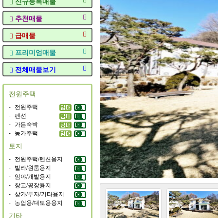
신규등록매물
추천매물
급매물
프리미엄매물
전체매물보기
전원주택
-
전원주택
-
펜션
-
가든숙박
-
농가주택
토지
-
전원주택/펜션용지
-
빌라/원룸용지
-
임야/개발용지
-
창고/공장용지
-
상가/투자/기타용지
-
농업용/대토용용지
기타