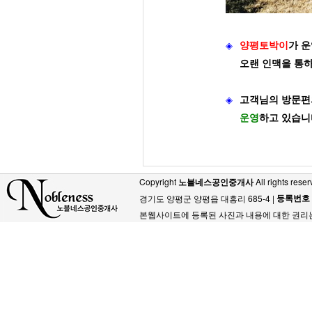
◈
양평토박이
가
운
오랜 인맥을 통
◈
고객님의 방문편
운영
하고 있습니
Copyright
노블네스공인중개사
All rights reser
등록번호
경기도 양평군 양평읍 대흥리 685-4 |
본웹사이트에 등록된 사진과 내용에 대한 권리