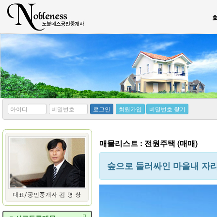
*
*
로그인
회원가입
비밀번호 찾기
아
비
이
밀
디
번
호
매물리스트 : 전원주택 (매매)
숲으로 둘러싸인 마을내 자