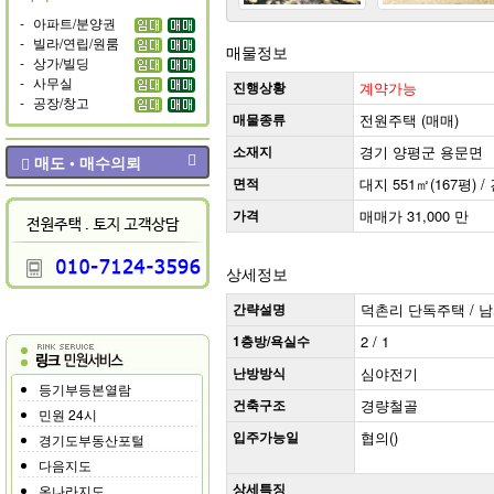
-
아파트/분양권
-
빌라/연립/원룸
매물정보
-
상가/빌딩
-
사무실
진행상황
계약가능
-
공장/창고
매물종류
전원주택 (매매)
소재지
경기 양평군 용문면
매도 • 매수의뢰
면적
대지 551㎡(167평) / 
가격
매매가 31,000 만
상세정보
간략설명
덕촌리 단독주택 / 남서향
1층방/욕실수
2 / 1
난방방식
심야전기
등기부등본열람
건축구조
경량철골
민원 24시
입주가능일
협의()
경기도부동산포털
다음지도
상세특징
온나라지도