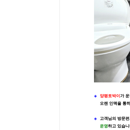
◈
양평토박이
가
운
오랜 인맥을 통
◈
고객님의 방문편
운영
하고 있습니