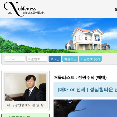
*
*
로그인
회원가입
비밀번호 찾기
아
비
이
밀
디
번
호
매물리스트 : 전원주택 (매매)
[매매 or 전세 ] 성심힐타