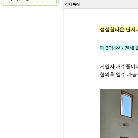
상세특징
성심힐타운 단지
매 3억4천 / 전세
세입자 거주중이
협의후 입주 가