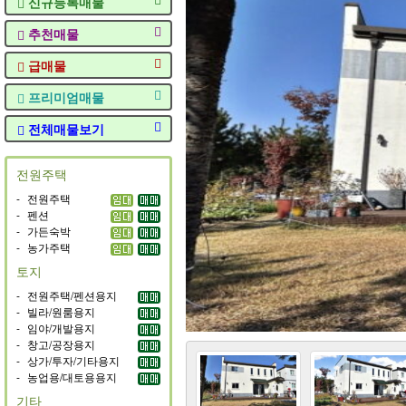
신규등록매물
추천매물
급매물
프리미엄매물
전체매물보기
전원주택
-
전원주택
-
펜션
-
가든숙박
-
농가주택
토지
-
전원주택/펜션용지
-
빌라/원룸용지
-
임야/개발용지
-
창고/공장용지
-
상가/투자/기타용지
-
농업용/대토용용지
기타