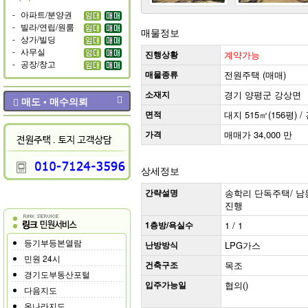
-
아파트/분양권
-
빌라/연립/원룸
매물정보
-
상가/빌딩
-
사무실
진행상황
계약가능
-
공장/창고
매물종류
전원주택 (매매)
소재지
경기 양평군 강상면
매도 • 매수의뢰
면적
대지 515㎡(156평) / 
가격
매매가 34,000 만
상세정보
간략설명
송학리 단독주택/ 남동향
진행
1층방/욕실수
1 / 1
등기부등본열람
난방방식
LPG가스
민원 24시
건축구조
목조
경기도부동산포털
입주가능일
협의()
다음지도
온나라지도