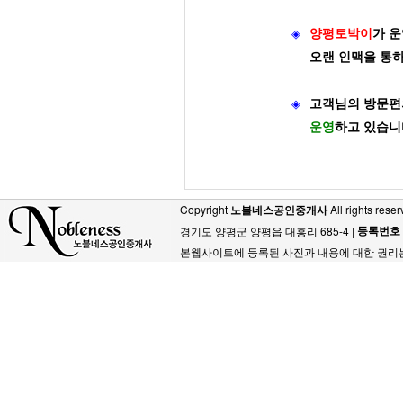
◈
양평토박이
가
운
오랜 인맥을 통
◈
고객님의 방문편
운영
하고 있습니
Copyright
노블네스공인중개사
All rights reser
등록번호
경기도 양평군 양평읍 대흥리 685-4 |
본웹사이트에 등록된 사진과 내용에 대한 권리