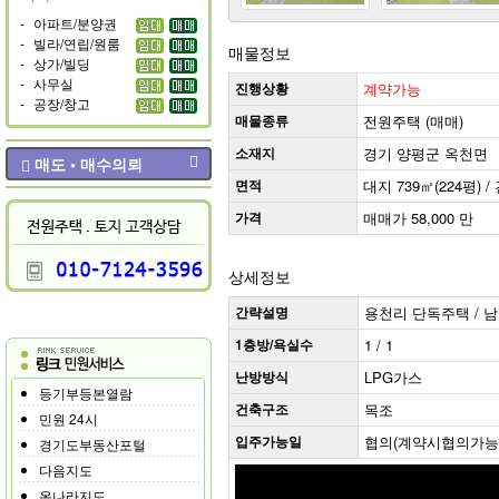
-
아파트/분양권
-
빌라/연립/원룸
매물정보
-
상가/빌딩
-
사무실
진행상황
계약가능
-
공장/창고
매물종류
전원주택 (매매)
소재지
경기 양평군 옥천면
매도 • 매수의뢰
면적
대지 739㎡(224평) /
가격
매매가 58,000 만
상세정보
간략설명
용천리 단독주택 / 남향 
1층방/욕실수
1 / 1
난방방식
LPG가스
등기부등본열람
건축구조
목조
민원 24시
입주가능일
협의(계약시협의가능
경기도부동산포털
다음지도
온나라지도