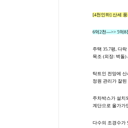
[4천인하] 산세 
6억2천—>> 5억
주택 35.7평, 다락
목조 (외장: 벽돌)
탁트인 전망에 산
정원 관리가 잘
주차박스가 설치
계단으로 올가가면
다수의 조경수가