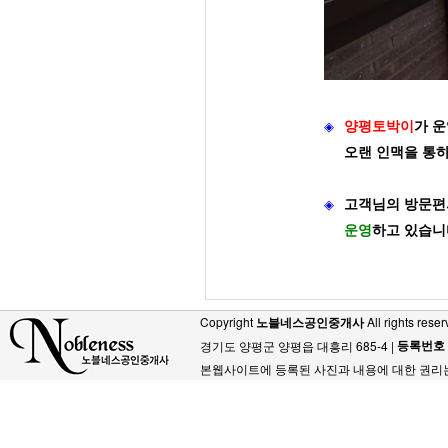
◈
양평토박이
가
운
오랜 인맥을 통
◈
고객님의 방문편
운영
하고 있습니
Copyright
노블네스공인중개사
All rights reser
등록번호
경기도 양평군 양평읍 대흥리 685-4 |
본웹사이트에 등록된 사진과 내용에 대한 권리