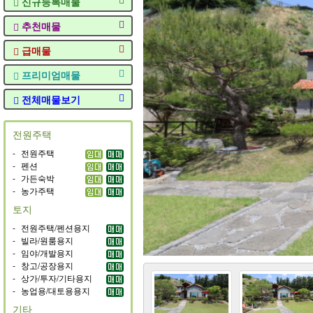
신규등록매물
추천매물
급매물
프리미엄매물
전체매물보기
전원주택
-
전원주택
-
펜션
-
가든숙박
-
농가주택
토지
-
전원주택/펜션용지
-
빌라/원룸용지
-
임야/개발용지
-
창고/공장용지
-
상가/투자/기타용지
-
농업용/대토용용지
기타