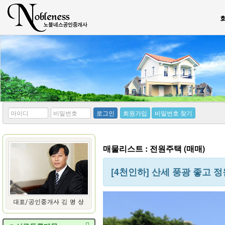
*
*
로그인
회원가입
비밀번호 찾기
아
비
이
밀
디
번
호
매물리스트 : 전원주택 (매매)
[4천인하] 산세 풍광 좋고 