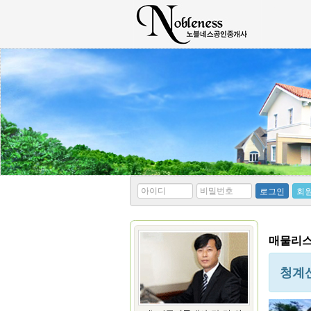
*
*
로그인
회
아
비
이
밀
디
번
호
매물리스트
청계산