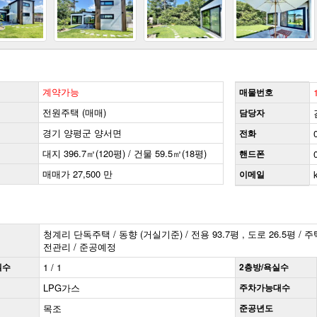
계약가능
매물번호
전원주택 (매매)
담당자
경기 양평군 양서면
전화
대지 396.7㎡(120평) / 건물 59.5㎡(18평)
핸드폰
매매가 27,500 만
이메일
청계리 단독주택 / 동향 (거실기준) / 전용 93.7평 , 도로 26.5평 /
전관리 / 준공예정
실수
1 / 1
2층방/욕실수
LPG가스
주차가능대수
목조
준공년도