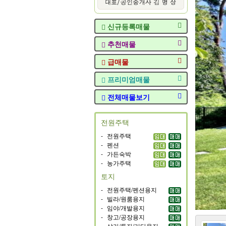
신규등록매물
추천매물
급매물
프리미엄매물
전체매물보기
전원주택
-
전원주택
-
펜션
-
가든숙박
-
농가주택
토지
-
전원주택/펜션용지
-
빌라/원룸용지
-
임야/개발용지
-
창고/공장용지
-
상가/투자/기타용지