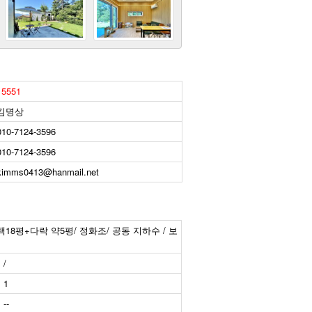
15551
김명상
010-7124-3596
010-7124-3596
kimms0413@hanmail.net
 주택18평+다락 약5평/ 정화조/ 공동 지하수 / 보
/
1
--