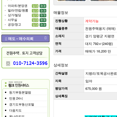
-
아파트/분양권
-
빌라/연립/원룸
매물정보
-
상가/빌딩
-
사무실
진행상황
계약가능
-
공장/창고
매물종류
전원주택용지 (매매)
소재지
경기 양평군 지평면
매도 • 매수의뢰
면적
대지 792㎡(240평)
가격
매매가 16,200 만
상세정보
간략설명
지평리/토목공사완료,
지목
임야
평당가격
675,000 원
등기부등본열람
상세특징
민원 24시
경기도부동산포털
다음지도
온나라지도