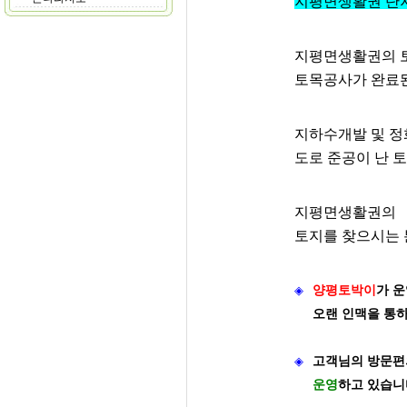
지평면생활권 단지
지평면생활권의 
토목공사가 완료된
지하수개발 및 
도로 준공이 난 
지평면생활권의
토지를 찾으시는 
◈
양평토박이
가
운
오랜 인맥을 통
◈
고객님의 방문편
운영
하고 있습니