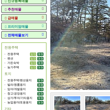
신규등록매물
추천매물
급매물
프리미엄매물
전체매물보기
전원주택
-
전원주택
-
펜션
-
가든숙박
-
농가주택
토지
-
전원주택/펜션용지
-
빌라/원룸용지
-
임야/개발용지
-
창고/공장용지
-
상가/투자/기타용지
-
농업용/대토용용지
기타