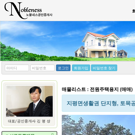
*
*
로그인
회원가입
비밀번호 찾기
아
비
이
밀
디
번
호
매물리스트 : 전원주택용지 (매매)
지평면생활권 단지형, 토목