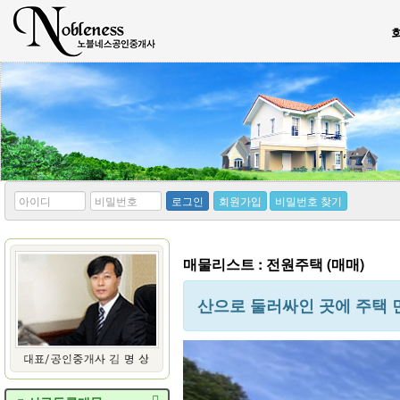
*
*
로그인
회원가입
비밀번호 찾기
아
비
이
밀
디
번
호
매물리스트 : 전원주택 (매매)
산으로 둘러싸인 곳에 주택 