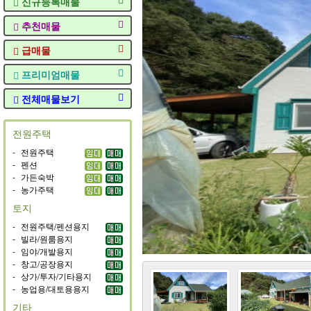
신규등록매물
추천매물
급매물
프리미엄매물
전체매물보기
전원주택
-
전원주택
-
펜션
-
가든숙박
-
농가주택
토지
-
전원주택/펜션용지
-
빌라/원룸용지
-
임야/개발용지
-
창고/공장용지
-
상가/투자/기타용지
-
농업용/대토용용지
기타