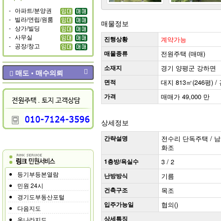
-
아파트/분양권
-
빌라/연립/원룸
매물정보
-
상가/빌딩
-
사무실
진행상황
계약가능
-
공장/창고
매물종류
전원주택 (매매)
소재지
경기 양평군 강하면
매도 • 매수의뢰
면적
대지 813㎡(246평) / 
가격
매매가 49,000 만
상세정보
간략설명
전수리 단독주택 / 남향 
화조
1층방/욕실수
3 / 2
등기부등본열람
난방방식
기름
민원 24시
건축구조
목조
경기도부동산포털
입주가능일
협의()
다음지도
상세특징
온나라지도