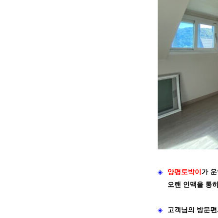
◈
양평토박이
가
운
오랜 인맥을 통
◈
고객님의 방문편