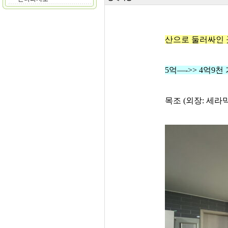
산으로 둘러싸인 
5억—->> 4억9
목조 (외장: 세라믹