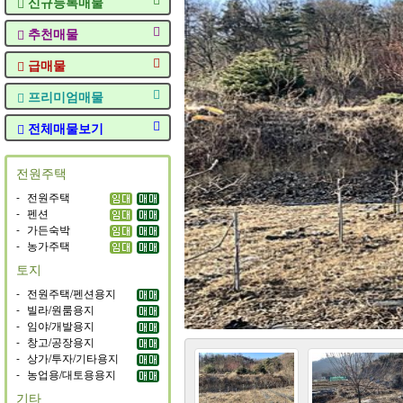
신규등록매물
추천매물
급매물
프리미엄매물
전체매물보기
전원주택
-
전원주택
-
펜션
-
가든숙박
-
농가주택
토지
-
전원주택/펜션용지
-
빌라/원룸용지
-
임야/개발용지
-
창고/공장용지
-
상가/투자/기타용지
-
농업용/대토용용지
기타