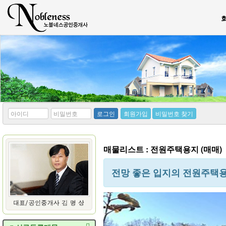
*
*
로그인
회원가입
비밀번호 찾기
아
비
이
밀
디
번
호
매물리스트 : 전원주택용지 (매매)
전망 좋은 입지의 전원주택