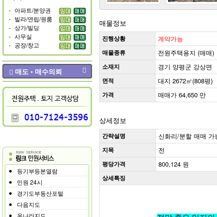
-
아파트/분양권
-
빌라/연립/원룸
매물정보
-
상가/빌딩
-
사무실
진행상황
계약가능
-
공장/창고
매물종류
전원주택용지 (매매)
소재지
경기 양평군 강상면
매도 • 매수의뢰
면적
대지 2672㎡(808평)
가격
매매가 64,650 만
상세정보
간략설명
신화리/분할 매매 가능
지목
전
평당가격
800,124 원
등기부등본열람
상세특징
민원 24시
경기도부동산포털
다음지도
온나라지도