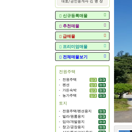
신규등록매물
추천매물
급매물
프리미엄매물
전체매물보기
전원주택
-
전원주택
-
펜션
-
가든숙박
-
농가주택
토지
-
전원주택/펜션용지
-
빌라/원룸용지
-
임야/개발용지
-
창고/공장용지
-
상가/투자/기타용지