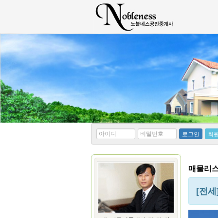
*
*
로그인
회
아
비
이
밀
디
번
호
매물리스트
[전세