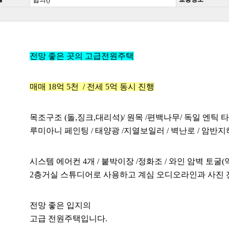
전망 좋은 곳의 고급전원주택
매매 18억 5천 / 전세 5억 동시 진행
목조구조 (돌,징크,대리석)/ 원목 /편백나무/ 독일 엔틱 
루미아니 페인팅 / 태양광 /지열보일러 / 벽난로 / 암반
시스템 에어컨 4개 / 붙박이장 /정화조 / 와인 암벽 토굴(
2층거실 스튜디어로 사용하고 계심 오디오라인과 사진 
전망 좋은 입지의
고급 전원주택입니다.