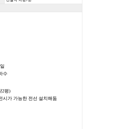
타일
지하수
약2평)
전시가 가능한 전선 설치해둠