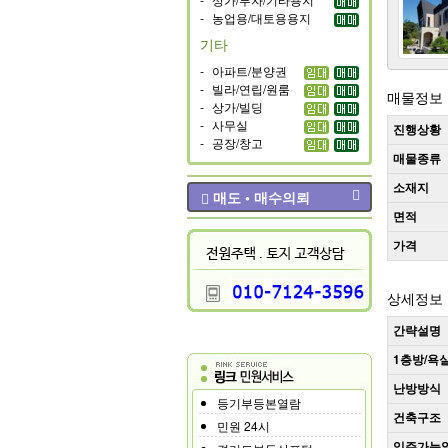
-
농업용/대토용용지
기타
-
아파트/분양권
-
빌라/연립/원룸
매물정보
-
상가/빌딩
-
사무실
진행상황
-
공장/창고
매물종류
소재지
매도 • 매수의뢰
면적
가격
상세정보
간략설명
1층방/욕
난방방식
등기부등본열람
건축구조
민원 24시
입주가능