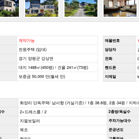
계약가능
매물번호
전원주택 (임대)
담당자
경기 양평군 강상면
전화
대지 1488㎡(450평) / 건물 241㎡(73평)
핸드폰
보증금 50,000 만(월세 만)
이메일
화양리 단독주택/ 남서향 (거실기준) / 1층 38.8평, 2층 34평 / 지
실수
2+드레스룸 / 2
2층방/욕실수
지열보일러
주차가능대수
목조
준공년도
일
협의()
교통정보