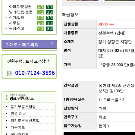
-
아파트/분양권
-
빌라/연립/원룸
매물정보
-
상가/빌딩
-
사무실
진행상황
계약가능
-
공장/창고
매물종류
전원주택 (임대)
소재지
경기 양평군 지평면
매도 • 매수의뢰
면적
대지 553.62㎡(167평)
평)
가격
보증금 28,000 만(월
간략설명
옥현리 제2종 근린생활(
보5천 월130만
1층방/욕실수
1+드레스룸 / 2
등기부등본열람
난방방식
기름
민원 24시
건축구조
목조
경기도부동산포털
입주가능일
협의()
다음지도
온나라지도