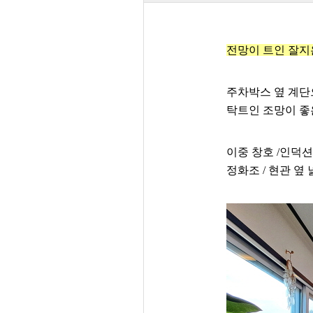
전망이 트인 잘지
주차박스 옆 계단
탁트인 조망이 좋
이중 창호 /인덕션
정화조 / 현관 옆