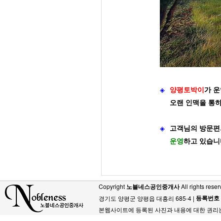
◈
양평토박이
가
운
오랜 인맥을 통
◈
고객님의 방문편
운영
하고 있습니
Copyright
노블네스공인중개사
All rights reser
등록번호
경기도 양평군 양평읍 대흥리 685-4 |
본웹사이트에 등록된 사진과 내용에 대한 권리