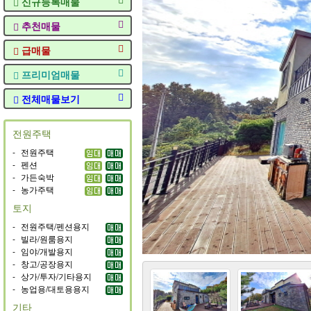
신규등록매물
추천매물
급매물
프리미엄매물
전체매물보기
전원주택
-
전원주택
-
펜션
-
가든숙박
-
농가주택
토지
-
전원주택/펜션용지
-
빌라/원룸용지
-
임야/개발용지
-
창고/공장용지
-
상가/투자/기타용지
-
농업용/대토용용지
기타