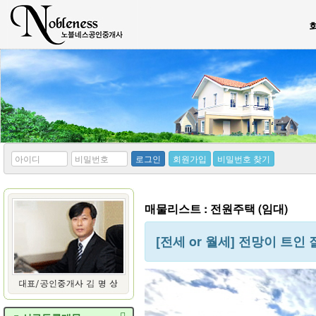
*
*
로그인
회원가입
비밀번호 찾기
아
비
이
밀
디
번
호
매물리스트 : 전원주택 (임대)
[전세 or 월세] 전망이 트