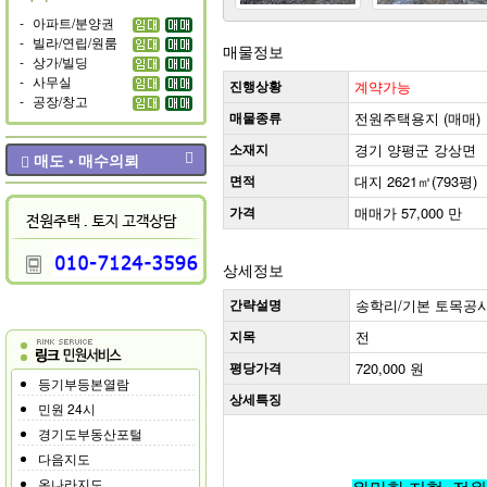
-
아파트/분양권
-
빌라/연립/원룸
매물정보
-
상가/빌딩
-
사무실
진행상황
계약가능
-
공장/창고
매물종류
전원주택용지 (매매)
소재지
경기 양평군 강상면
매도 • 매수의뢰
면적
대지 2621㎡(793평)
가격
매매가 57,000 만
상세정보
간략설명
송학리/기본 토목공
지목
전
평당가격
720,000 원
등기부등본열람
상세특징
민원 24시
경기도부동산포털
다음지도
온나라지도