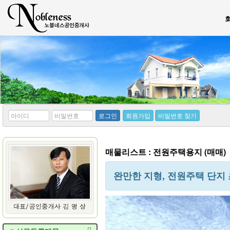
*
*
로그인
회원가입
비밀번호 찾기
아
비
이
밀
디
번
호
매물리스트 : 전원주택용지 (매매)
완만한 지형, 전원주택 단지