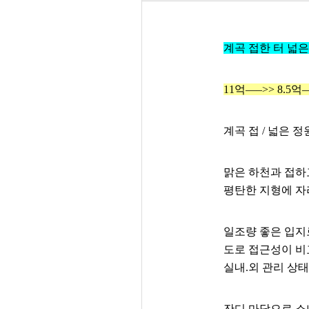
계곡 접한 터 넓
11억—–>> 8.5
계곡 접 / 넓은 
맑은 하천과 접하
평탄한 지형에 자
일조량 좋은 입지
도로 접근성이 비
실내.외 관리 상
잔디 마당으로 소