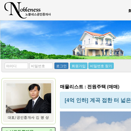
*
*
로그인
회원가입
비밀번호 찾기
아
비
이
밀
디
번
호
매물리스트 : 전원주택 (매매)
[4억 인하] 계곡 접한 터 넓