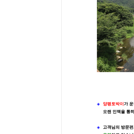
◈
양평토박이
가
운
오랜 인맥을 통
◈
고객님의 방문편