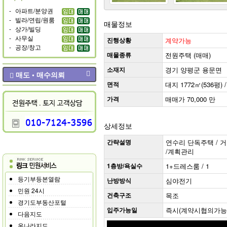
-
아파트/분양권
-
빌라/연립/원룸
매물정보
-
상가/빌딩
-
사무실
진행상황
계약가능
-
공장/창고
매물종류
전원주택 (매매)
소재지
경기 양평군 용문면
매도 • 매수의뢰
면적
대지 1772㎡(536평) /
가격
매매가 70,000 만
상세정보
간략설명
연수리 단독주택 / 거실
/계획관리
1층방/욕실수
1+드레스룸 / 1
등기부등본열람
난방방식
심야전기
민원 24시
건축구조
목조
경기도부동산포털
입주가능일
즉시(계약시협의가능
다음지도
온나라지도