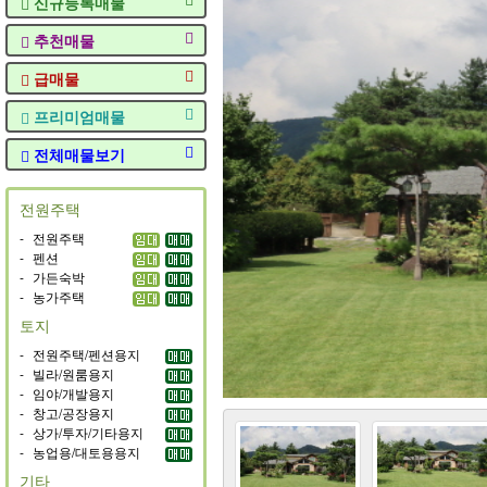
신규등록매물
추천매물
급매물
프리미엄매물
전체매물보기
전원주택
-
전원주택
-
펜션
-
가든숙박
-
농가주택
토지
-
전원주택/펜션용지
-
빌라/원룸용지
-
임야/개발용지
-
창고/공장용지
-
상가/투자/기타용지
-
농업용/대토용용지
기타