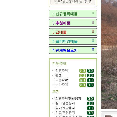
신규등록매물
추천매물
급매물
프리미엄매물
전체매물보기
전원주택
-
전원주택
-
펜션
-
가든숙박
-
농가주택
토지
-
전원주택/펜션용지
-
빌라/원룸용지
-
임야/개발용지
-
창고/공장용지
-
상가/투자/기타용지