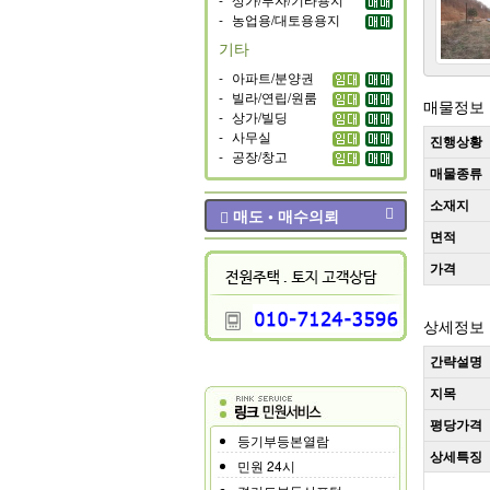
-
농업용/대토용용지
기타
-
아파트/분양권
-
빌라/연립/원룸
매물정보
-
상가/빌딩
-
사무실
진행상황
-
공장/창고
매물종류
소재지
매도 • 매수의뢰
면적
가격
상세정보
간략설명
지목
평당가격
등기부등본열람
상세특징
민원 24시