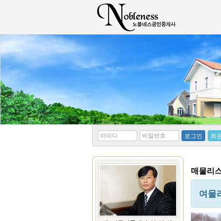
*
*
로그인
회
아
비
이
밀
디
번
호
매물리스
여물