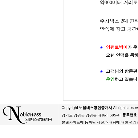
약300미터 거리
주차박스 2대 면
안쪽에 창고 공간
◈
양평토박이
가
운
오랜 인맥을 통
◈
고객님의 방문편
운영
하고 있습니
Copyright
노블네스공인중개사
All rights reser
등록번호
경기도 양평군 양평읍 대흥리 685-4 |
본웹사이트에 등록된 사진과 내용에 대한 권리