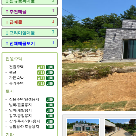
신규등록매물
추천매물
급매물
프리미엄매물
전체매물보기
전원주택
-
전원주택
-
펜션
-
가든숙박
-
농가주택
토지
-
전원주택/펜션용지
-
빌라/원룸용지
-
임야/개발용지
-
창고/공장용지
-
상가/투자/기타용지
-
농업용/대토용용지
기타