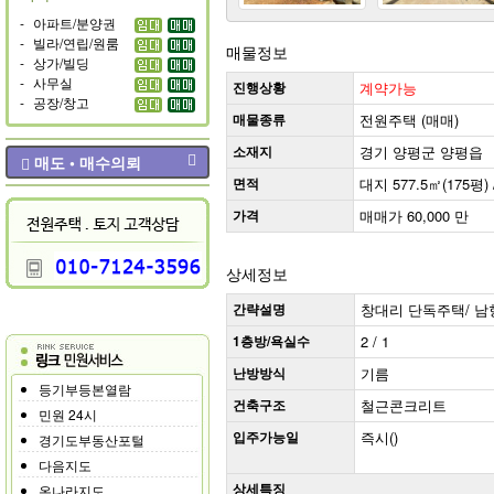
-
아파트/분양권
-
빌라/연립/원룸
매물정보
-
상가/빌딩
-
사무실
진행상황
계약가능
-
공장/창고
매물종류
전원주택 (매매)
소재지
경기 양평군 양평읍
매도 • 매수의뢰
면적
대지 577.5㎡(175평) 
가격
매매가 60,000 만
상세정보
간략설명
창대리 단독주택/ 남향(
1층방/욕실수
2 / 1
난방방식
기름
등기부등본열람
건축구조
철근콘크리트
민원 24시
입주가능일
즉시()
경기도부동산포털
다음지도
상세특징
온나라지도