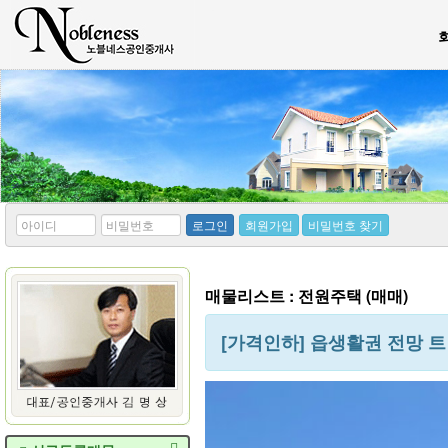
*
*
로그인
회원가입
비밀번호 찾기
아
비
이
밀
디
번
호
매물리스트 : 전원주택 (매매)
[가격인하] 읍생활권 전망 