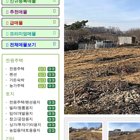
신규등록매물
추천매물
급매물
프리미엄매물
전체매물보기
전원주택
-
전원주택
-
펜션
-
가든숙박
-
농가주택
토지
-
전원주택/펜션용지
-
빌라/원룸용지
-
임야/개발용지
-
창고/공장용지
-
상가/투자/기타용지
-
농업용/대토용용지
기타