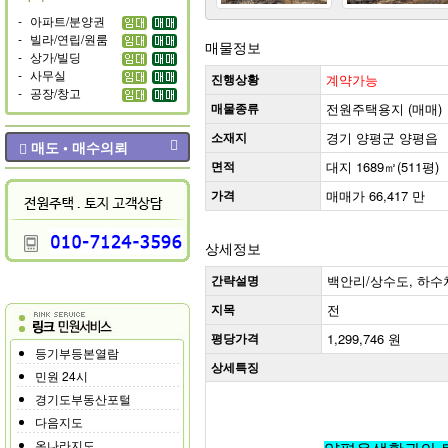
-
아파트/분양권
-
빌라/연립/원룸
매물정보
-
상가/빌딩
-
사무실
진행상황
계약가능
-
공장/창고
매물종류
전원주택용지 (매매)
소재지
경기 양평군 양평읍
매도 • 매수의뢰
면적
대지 1689㎡(511평)
가격
매매가 66,417 만
상세정보
간략설명
백안리/상수도, 하수처
지목
전
평당가격
1,299,746 원
등기부등본열람
상세특징
민원 24시
경기도부동산포털
다음지도
온나라지도