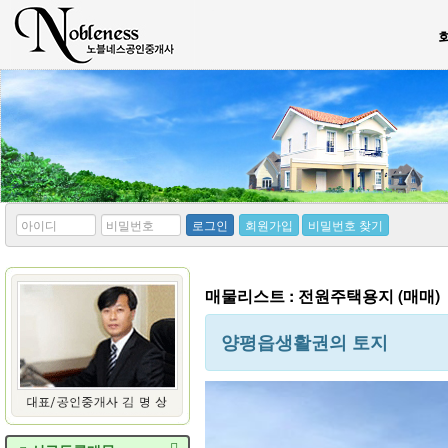
*
*
로그인
회원가입
비밀번호 찾기
아
비
이
밀
디
번
호
매물리스트 : 전원주택용지 (매매)
양평읍생활권의 토지