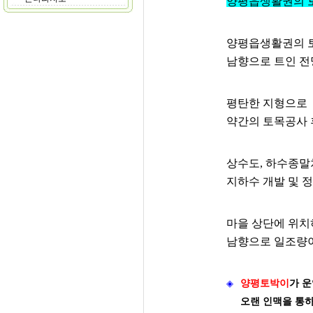
양평읍생활권의 
양평읍생활권의 
남향으로 트인 전
평탄한 지형으로
약간의 토목공사 후
상수도, 하수종말
지하수 개발 및 
마을 상단에 위치
남향으로 일조량이
◈
양평토박이
가
운
오랜 인맥을 통