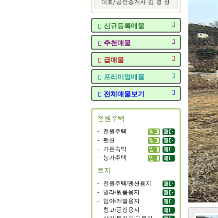
신규등록매물
추천매물
급매물
프리미엄매물
전체매물보기
전원주택
-
전원주택
-
펜션
-
가든숙박
-
농가주택
토지
-
전원주택/펜션용지
-
빌라/원룸용지
-
임야/개발용지
-
창고/공장용지
-
상가/투자/기타용지