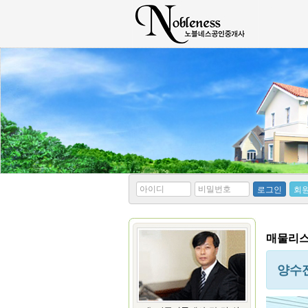
*
*
로그인
회
아
비
이
밀
디
번
호
매물리스
양수