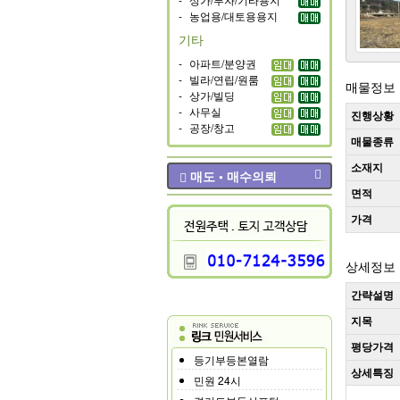
-
농업용/대토용용지
기타
-
아파트/분양권
-
빌라/연립/원룸
매물정보
-
상가/빌딩
-
사무실
진행상황
-
공장/창고
매물종류
소재지
매도 • 매수의뢰
면적
가격
상세정보
간략설명
지목
평당가격
등기부등본열람
상세특징
민원 24시