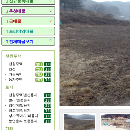
신규등록매물
추천매물
급매물
프리미엄매물
전체매물보기
전원주택
-
전원주택
-
펜션
-
가든숙박
-
농가주택
토지
-
전원주택/펜션용지
-
빌라/원룸용지
-
임야/개발용지
-
창고/공장용지
-
상가/투자/기타용지
-
농업용/대토용용지
기타