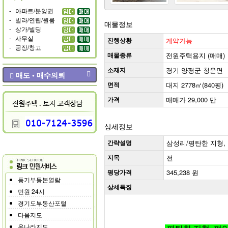
-
아파트/분양권
-
빌라/연립/원룸
매물정보
-
상가/빌딩
-
사무실
진행상황
계약가능
-
공장/창고
매물종류
전원주택용지 (매매)
소재지
경기 양평군 청운면
매도 • 매수의뢰
면적
대지 2778㎡(840평)
가격
매매가 29,000 만
상세정보
간략설명
삼성리/평탄한 지형,
지목
전
평당가격
345,238 원
등기부등본열람
상세특징
민원 24시
경기도부동산포털
다음지도
온나라지도