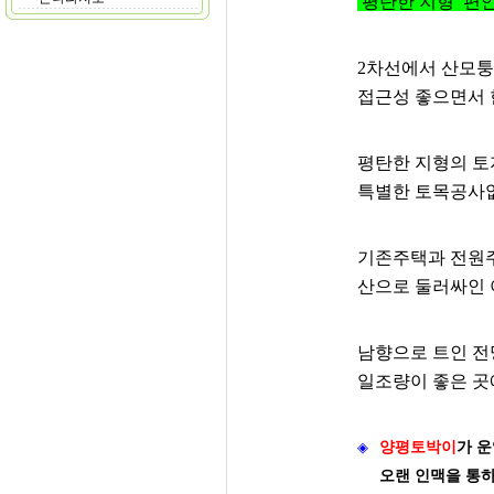
평탄한 지형 편
2차선에서 산모퉁
접근성 좋으면서 
평탄한 지형의 
특별한 토목공사없
기존주택과 전원
산으로 둘러싸인 
남향으로 트인 
일조량이 좋은 곳
◈
양평토박이
가
운
오랜 인맥을 통