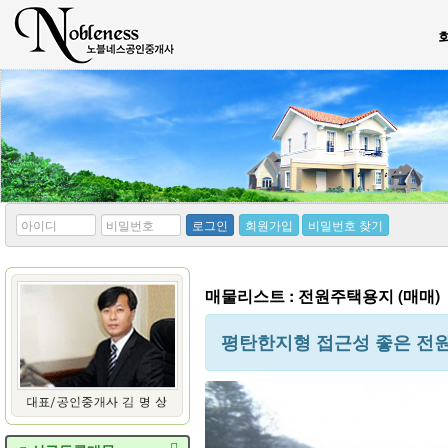
*
*
로그인
회원가입
비밀번호 찾기
아
비
이
밀
디
번
호
매물리스트 : 전원주택용지 (매매)
평탄한지형 접근성 좋은 전