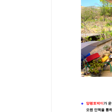
◈
양평토박이
가
운
오랜 인맥을 통