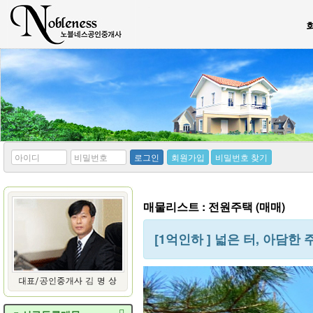
*
*
로그인
회원가입
비밀번호 찾기
아
비
이
밀
디
번
호
매물리스트 : 전원주택 (매매)
[1억인하 ] 넓은 터, 아담한 