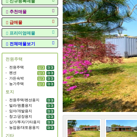
신규등록매물
추천매물
급매물
프리미엄매물
전체매물보기
전원주택
-
전원주택
-
펜션
-
가든숙박
-
농가주택
토지
-
전원주택/펜션용지
-
빌라/원룸용지
-
임야/개발용지
-
창고/공장용지
-
상가/투자/기타용지
-
농업용/대토용용지
기타