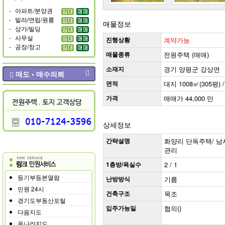
-
아파트/분양권
-
빌라/연립/원룸
매물정보
-
상가/빌딩
-
사무실
진행상황
계약가능
-
공장/창고
매물종류
전원주택 (매매)
소재지
경기 양평군 강상면
매도 • 매수의뢰
면적
대지 1008㎡(305평) /
가격
매매가 44,000 만
상세정보
간략설명
화양리 단독주택/ 남서
관리
1층방/욕실수
2 / 1
등기부등본열람
난방방식
기름
민원 24시
건축구조
목조
경기도부동산포털
입주가능일
협의()
다음지도
온나라지도