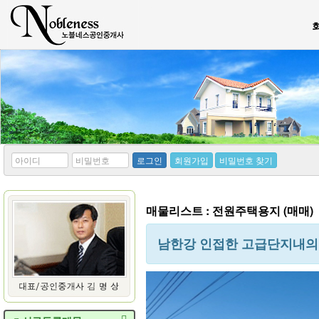
*
*
로그인
회원가입
비밀번호 찾기
아
비
이
밀
디
번
호
매물리스트 : 전원주택용지 (매매)
남한강 인접한 고급단지내의