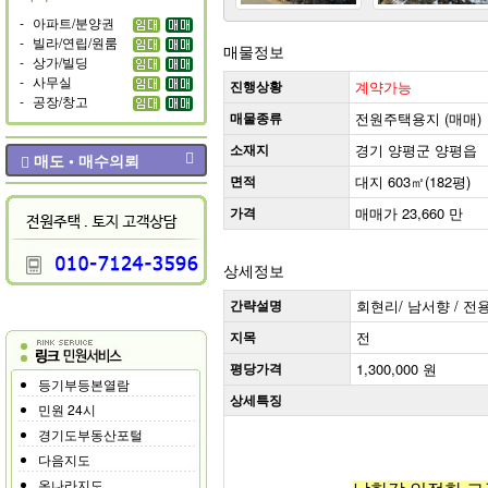
-
아파트/분양권
-
빌라/연립/원룸
매물정보
-
상가/빌딩
-
사무실
진행상황
계약가능
-
공장/창고
매물종류
전원주택용지 (매매)
소재지
경기 양평군 양평읍
매도 • 매수의뢰
면적
대지 603㎡(182평)
가격
매매가 23,660 만
상세정보
간략설명
회현리/ 남서향 / 전용1
지목
전
평당가격
1,300,000 원
등기부등본열람
상세특징
민원 24시
경기도부동산포털
다음지도
온나라지도