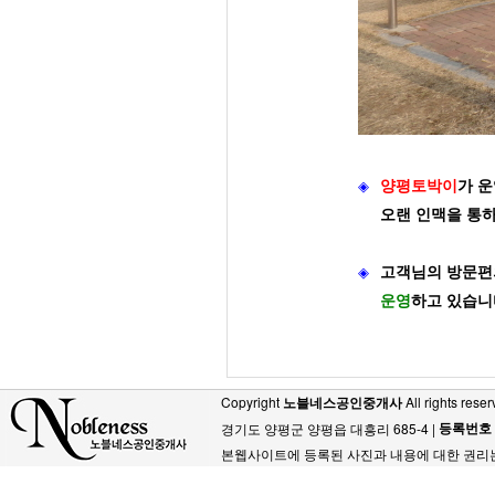
◈
양평토박이
가
운
오랜 인맥을 통
◈
고객님의 방문편
운영
하고 있습니
Copyright
노블네스공인중개사
All rights reser
등록번호
경기도 양평군 양평읍 대흥리 685-4 |
본웹사이트에 등록된 사진과 내용에 대한 권리