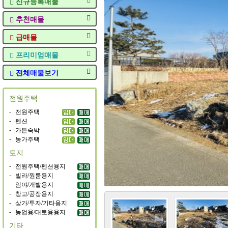
신규등록매물
추천매물
급매물
프리미엄매물
전체매물보기
전원주택
-
전원주택
-
펜션
-
가든숙박
-
농가주택
토지
-
전원주택/펜션용지
-
빌라/원룸용지
-
임야/개발용지
-
창고/공장용지
-
상가/투자/기타용지
-
농업용/대토용용지
기타